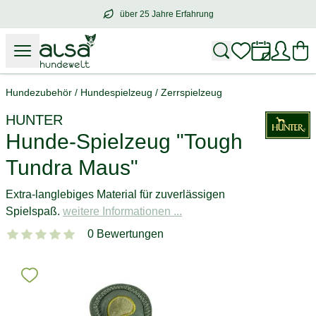
über 25 Jahre Erfahrung
über
25 Jahre Erfahrung
– mit Herz für 
Hundezubehör
/
Hundespielzeug
/
Zerrspielzeug
HUNTER
Hunde-Spielzeug "Tough
Tundra Maus"
Extra-langlebiges Material für zuverlässigen
Spielspaß.
weitere Informationen ...
0 Bewertungen