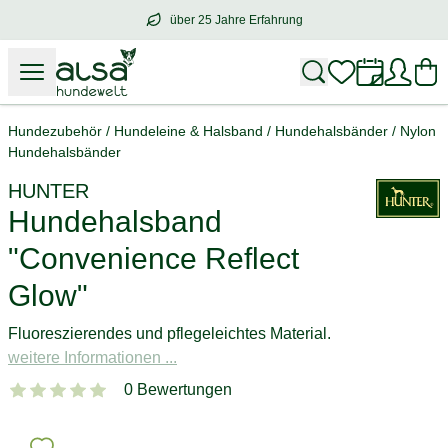
über 25 Jahre Erfahrung
über
25 Jahre Erfahrung
– mit Herz für 
Hundezubehör
/
Hundeleine & Halsband
/
Hundehalsbänder
/
Nylon
Hundehalsbänder
HUNTER
Hundehalsband
"Convenience Reflect
Glow"
Fluoreszierendes und pflegeleichtes Material.
weitere Informationen ...
0 Bewertungen