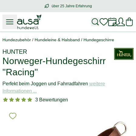
über 25 Jahre Erfahrung
über
25 Jahre Erfahrung
– mit Herz für 
Hundezubehör
/
Hundeleine & Halsband
/
Hundegeschirre
HUNTER
Norweger-Hundegeschirr
"Racing"
Perfekt beim Joggen und Fahrradfahren
weitere
Informationen ...
3 Bewertungen