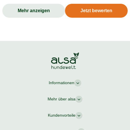
funktionstüchtig. So empfinde ich es und wir haben
Mehr anzeigen
Jetzt bewerten
bisher nur gute Erfahrungen gemacht. Zudem ist es
Mega leicht anzulegen und in 2 Sekunden bereit.
Möchte es hier unbedingt empfehlen denn es tut
meinem Hund gut und mir als Hundehalter - da es ihm,
mit wenig Gurten am Körper, gut tut.
Informationen
Mehr über alsa
Kundenvorteile