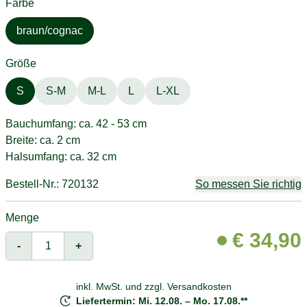
Farbe
braun/cognac
Größe
S
S-M
M-L
L
L-XL
Bauchumfang: ca. 42 - 53 cm
Breite: ca. 2 cm
Halsumfang: ca. 32 cm
Bestell-Nr.: 720132
So messen Sie richtig
Menge
€
34,90
-
+
inkl. MwSt. und
zzgl. Versandkosten
Liefertermin: Mi. 12.08. – Mo. 17.08.**