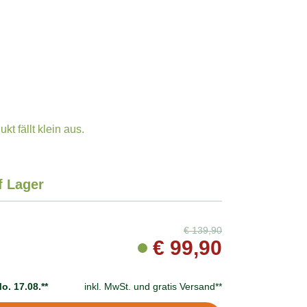
t fällt klein aus.
f Lager
€
139,90
€
99,90
o. 17.08.**
inkl. MwSt. und
gratis Versand**