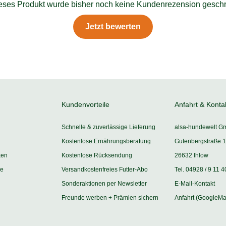
ieses Produkt wurde bisher noch keine Kundenrezension geschr
Jetzt bewerten
Kundenvorteile
Anfahrt & Konta
Schnelle & zuverlässige Lieferung
alsa-hundewelt G
Kostenlose Ernährungsberatung
Gutenbergstraße 1
ken
Kostenlose Rücksendung
26632 Ihlow
ie
Versandkostenfreies Futter-Abo
Tel. 04928 / 9 11 4
Sonderaktionen per Newsletter
E-Mail-Kontakt
Freunde werben + Prämien sichern
Anfahrt (GoogleMa