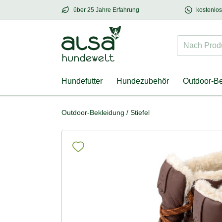
über 25 Jahre Erfahrung
kostenlo
über
25 Jahre Erfahrung
– mit Herz für Hund
Nach Produk
Hundefutter
Hundezubehör
Outdoor-B
Outdoor-Bekleidung
/
Stiefel