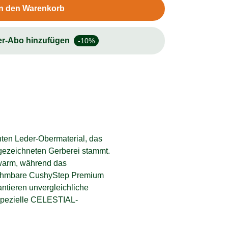
In den Warenkorb
er-Abo hinzufügen
-10%
hten Leder-Obermaterial, das
gezeichneten Gerberei stammt.
arm, während das
usnehmbare CushyStep Premium
tieren unvergleichliche
 spezielle CELESTIAL-