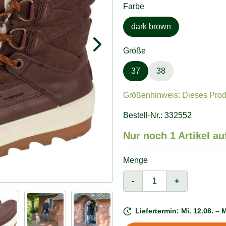
Farbe
dark brown
Größe
37
38
Größenhinweis: Dieses Produk
Bestell-Nr.: 332552
Nur noch 1 Artikel au
Menge
-
+
Liefertermin: Mi. 12.08. – M