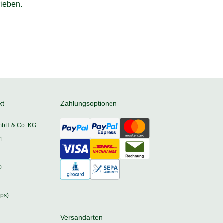
ieben.
kt
Zahlungsoptionen
mbH & Co. KG
1
0
ps)
Versandarten