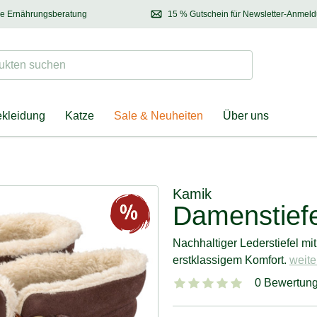
se Ernährungsberatung
15 % Gutschein für Newsletter-Anmel
 & Halter
Kontaktieren Sie unsere
Ernährungsberatung:
Entdecken Sie Neuhe
Tel.:
04928 – 9114 33
(Mo-Fr: 8.30 - 12.30 Uhr)
oder
per E-Mail
Suchen
ten suchen
ekleidung
Katze
Sale & Neuheiten
Über uns
Kamik
Damenstiefe
Nachhaltiger Lederstiefel 
erstklassigem Komfort.
weite
0 Bewertun