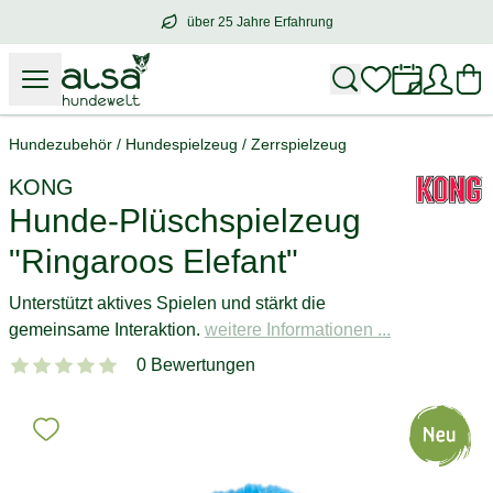
über 25 Jahre Erfahrung
über
25 Jahre Erfahrung
– mit Herz für 
Hundezubehör
/
Hundespielzeug
/
Zerrspielzeug
KONG
Hunde-Plüschspielzeug
"Ringaroos Elefant"
Unterstützt aktives Spielen und stärkt die
gemeinsame Interaktion.
weitere Informationen ...
0 Bewertungen