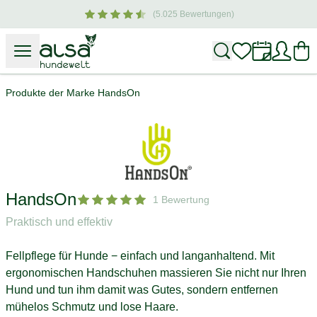
(5.025 Bewertungen)
ür Hund & Halter
Produkte der Marke HandsOn
HandsOn
1 Bewertung
Praktisch und effektiv
Fellpflege für Hunde − einfach und langanhaltend. Mit
ergonomischen Handschuhen massieren Sie nicht nur Ihren
Hund und tun ihm damit was Gutes, sondern entfernen
mühelos Schmutz und lose Haare.