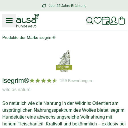
über 25 Jahre Erfahrung
über
25 Jahre Erfahrung
– mit Herz für 
Produkte der Marke isegrim®
isegrim®
199 Bewertungen
wild as nature
So natürlich wie die Nahrung in der Wildnis: Orientiert am
ursprünglichen Nahrungsspektrum des Wolfes bietet isegrim
Hundefutter eine abwechslungsreiche Vollnahrung mit
hohem Fleischanteil. Kraftvoll und bekömmlich – exklusiv bei