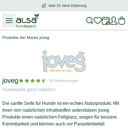
über 25 Jahre Erfahrung
über
25 Jahre Erfahrung
– mit Herz für 
Produkte der Marke joveg
joveg
49 Bewertungen
Hundeseife ganz natürlich
Die sanfte Seife für Hunde ist ein echtes Naturprodukt. Mit
ihren rein natürlichen Inhaltstoffen unterstützen joveg
Produkte einen natürlichen Fellglanz, sorgen für bessere
Kämmbarkeit und können auch vor Parasitenbefall