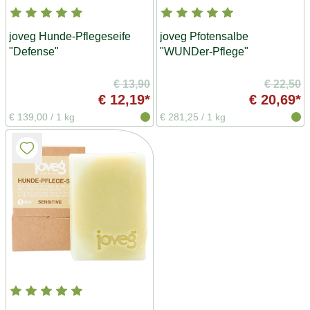
joveg Hunde-Pflegeseife
joveg Pfotensalbe
"Defense"
"WUNDer-Pflege"
€ 13,90
€ 22,50
€ 12,19*
€ 20,69*
€ 139,00
/
1 kg
€ 281,25
/
1 kg