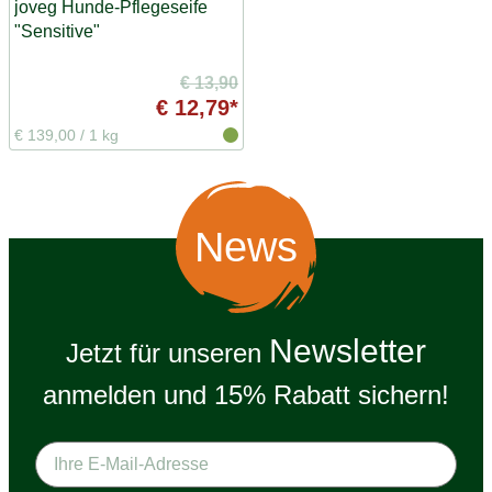
joveg Hunde-Pflegeseife
"Sensitive"
€ 13,90
€ 12,79*
€ 139,00
/
1 kg
News
Newsletter
Jetzt für unseren
anmelden und 15% Rabatt sichern!