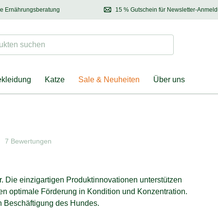
se Ernährungsberatung
15 % Gutschein für Newsletter-Anmel
 & Halter
Kontaktieren Sie unsere
Ernährungsberatung:
Entdecken Sie Neuhe
Tel.:
04928 – 9114 33
(Mo-Fr: 8.30 - 12.30 Uhr)
oder
per E-Mail
Suchen
ten suchen
ekleidung
Katze
Sale & Neuheiten
Über uns
7 Bewertungen
r. Die einzigartigen Produktinnovationen unterstützen
en optimale Förderung in Kondition und Konzentration.
en Beschäftigung des Hundes.