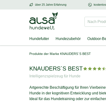
über 25 Jahre Erfahrung
kostenlo
über
25 Jahre Erfahrung
– mit Herz für Hund
Nach Produk
Hundefutter
Hundezubehör
Outdoor-B
Produkte der Marke KNAUDERS´S BEST
KNAUDERS´S BEST
Intelligenzspielzeug für Hunde
Artgerechte Beschäftigung für Ihren Vierbeine
Hunde in der kognitiven Entwicklung und biet
Ideal für das Hundetraining oder zur einfach