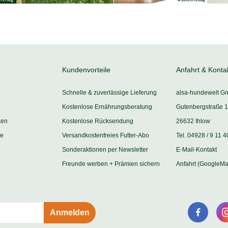
Kundenvorteile
Anfahrt & Konta
Schnelle & zuverlässige Lieferung
alsa-hundewelt G
Kostenlose Ernährungsberatung
Gutenbergstraße 1
ken
Kostenlose Rücksendung
26632 Ihlow
ie
Versandkostenfreies Futter-Abo
Tel. 04928 / 9 11 4
Sonderaktionen per Newsletter
E-Mail-Kontakt
Freunde werben + Prämien sichern
Anfahrt (GoogleMa