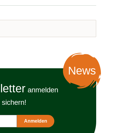
News
etter
anmelden
sichern!