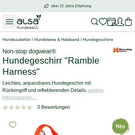
über 25 Jahre Erfahrung
über
25 Jahre Erfahrung
– mit Herz für 
Hundezubehör
/
Hundeleine & Halsband
/
Hundegeschirre
Non-stop dogwear®
Hundegeschirr "Ramble
Harness"
Leichtes, anpassbares Hundegeschirr mit
Rückengriff und reflektierenden Details.
weitere
Informationen ...
0 Bewertungen