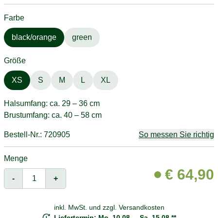
Farbe
black/orange
green
Größe
XS
S
M
L
XL
Halsumfang: ca. 29 – 36 cm
Brustumfang: ca. 40 – 58 cm
Bestell-Nr.: 720905
So messen Sie richtig
Menge
€
64,90
-
+
inkl. MwSt. und
zzgl. Versandkosten
Liefertermin: Mo. 10.08. – Sa. 15.08.**