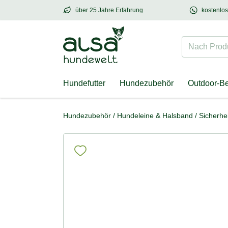
über 25 Jahre Erfahrung
kostenlo
über
25 Jahre Erfahrung
– mit Herz für Hund
Nach Produk
Hundefutter
Hundezubehör
Outdoor-B
Hundezubehör
/
Hundeleine & Halsband
/
Sicherhei