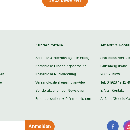
Jetzt bewerten
Kundenvorteile
Anfahrt & Konta
Schnelle & zuverlässige Lieferung
alsa-hundewelt G
Kostenlose Ernährungsberatung
Gutenbergstraße 1
ken
Kostenlose Rücksendung
26632 Ihlow
ie
Versandkostenfreies Futter-Abo
Tel. 04928 / 9 11 4
Sonderaktionen per Newsletter
E-Mail-Kontakt
Freunde werben + Prämien sichern
Anfahrt (GoogleMa