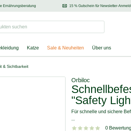
se Ernährungsberatung
15 % Gutschein für Newsletter-Anmel
 & Halter
Kontaktieren Sie unsere
Ernährungsberatung:
Entdecken Sie Neuhe
Tel.:
04928 – 9114 33
(Mo-Fr: 8.30 - 12.30 Uhr)
oder
per E-Mail
Suchen
ten suchen
ekleidung
Katze
Sale & Neuheiten
Über uns
t & Sichtbarkeit
Orbiloc
Schnellbefe
"Safety Ligh
Für schnelle und sichere Be
...
0 Bewertun