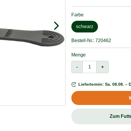
Farbe
schwarz
Bestell-Nr.: 720462
Menge
-
+
Liefertermin: Sa. 08.08. – D
Zum Futt