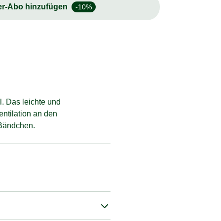
er-Abo hinzufügen
-10%
. Das leichte und
entilation an den
 Bändchen.