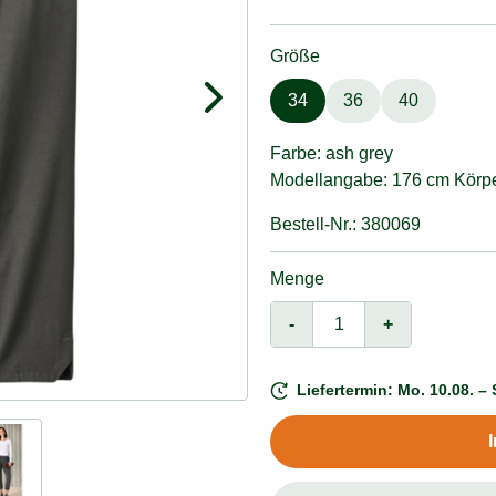
Größe
34
36
40
Farbe: ash grey
Modellangabe: 176 cm Körper
Bestell-Nr.: 380069
Menge
-
+
Liefertermin: Mo. 10.08. – 