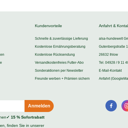
Kundenvorteile
Anfahrt & Konta
Schnelle & zuverlässige Lieferung
alsa-hundewelt G
Kostenlose Ernährungsberatung
Gutenbergstraße 1
ken
Kostenlose Rücksendung
26632 Ihlow
ie
Versandkostenfreies Futter-Abo
Tel. 04928 / 9 11 4
Sonderaktionen per Newsletter
E-Mail-Kontakt
Freunde werben + Prämien sichern
Anfahrt (GoogleMa
onen
✓ 15 % Sofortrabatt
n, finden Sie in unserer