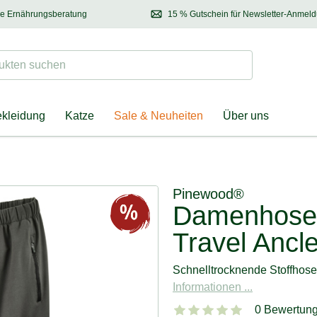
se Ernährungsberatung
15 % Gutschein für Newsletter-Anmel
 & Halter
Kontaktieren Sie unsere
Ernährungsberatung:
Entdecken Sie Neuhe
Tel.:
04928 – 9114 33
(Mo-Fr: 8.30 - 12.30 Uhr)
oder
per E-Mail
Suchen
ten suchen
ekleidung
Katze
Sale & Neuheiten
Über uns
Pinewood®
Damenhose 
Travel Ancle
Schnelltrocknende Stoffhose
Informationen ...
0 Bewertun