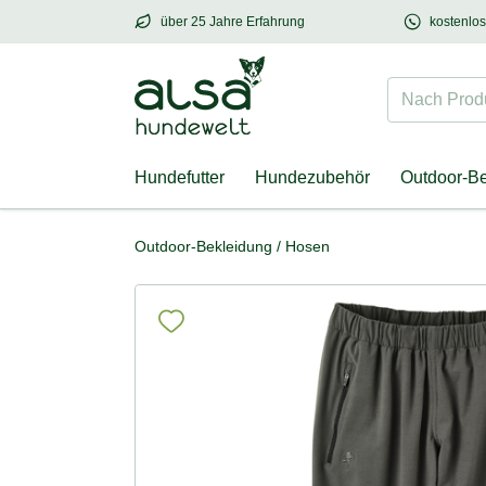
über 25 Jahre Erfahrung
kostenlo
über
25 Jahre Erfahrung
– mit Herz für Hund
Nach Produk
Hundefutter
Hundezubehör
Outdoor-B
Outdoor-Bekleidung
/
Hosen