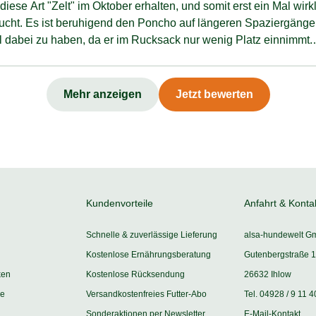
iese Art "Zelt" im Oktober erhalten, und somit erst ein Mal wirk
ucht. Es ist beruhigend den Poncho auf längeren Spaziergänge
ll dabei zu haben, da er im Rucksack nur wenig Platz einnimmt.
hlich passen auch meine beiden Tibet Terrier noch mit darunter
allerdings wo viel Gestrüpp und Dornen sind, etwas aufpassen 
m Umhang, um nicht hängen zu bleiben.
Mehr anzeigen
Jetzt bewerten
Kundenvorteile
Anfahrt & Konta
Schnelle & zuverlässige Lieferung
alsa-hundewelt G
Kostenlose Ernährungsberatung
Gutenbergstraße 1
ken
Kostenlose Rücksendung
26632 Ihlow
ie
Versandkostenfreies Futter-Abo
Tel. 04928 / 9 11 4
Sonderaktionen per Newsletter
E-Mail-Kontakt