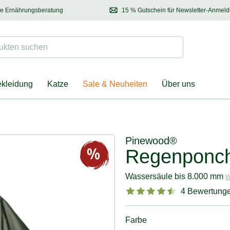
se Ernährungsberatung
15 % Gutschein für Newsletter-Anmel
 & Halter
Kontaktieren Sie unsere
Ernährungsberatung:
Entdecken Sie Neuhe
Tel.:
04928 – 9114 33
(Mo-Fr: 8.30 - 12.30 Uhr)
oder
per E-Mail
Suchen
ten suchen
ekleidung
Katze
Sale & Neuheiten
Über uns
Pinewood®
Regenponcho
Wassersäule bis 8.000 mm
w
4 Bewertung
Farbe