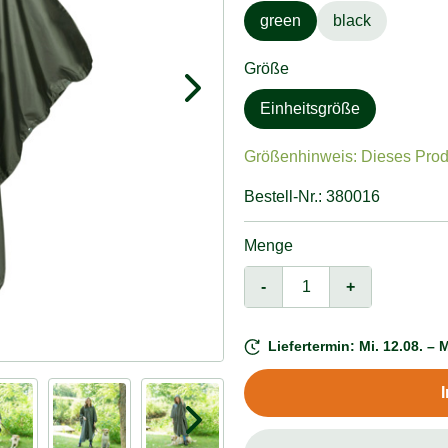
green
black
Größe
Einheitsgröße
Größenhinweis: Dieses Produk
Bestell-Nr.: 380016
Menge
-
+
Liefertermin: Mi. 12.08. – M