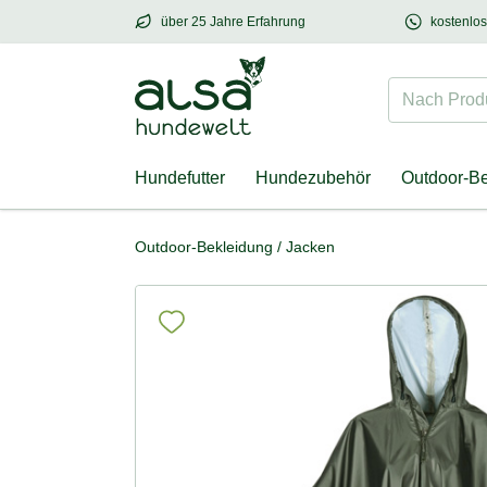
über 25 Jahre Erfahrung
kostenlo
über
25 Jahre Erfahrung
– mit Herz für Hund
Nach Produk
Hundefutter
Hundezubehör
Outdoor-B
Outdoor-Bekleidung
/
Jacken