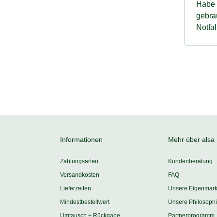
Habe d
gebra
Notfa
Tatsäc
Wald 
diese
Informationen
Mehr über alsa
Zahlungsarten
Kundenberatung
Versandkosten
FAQ
Lieferzeiten
Unsere Eigenmar
Mindestbestellwert
Unsere Philosoph
Umtausch + Rückgabe
Partnerprogramm