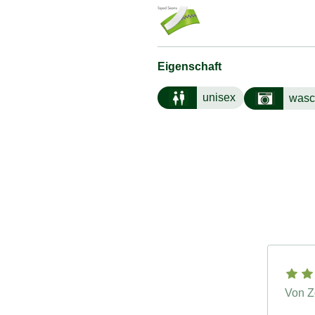
Eigenschaft
unisex
wasc
Von Z