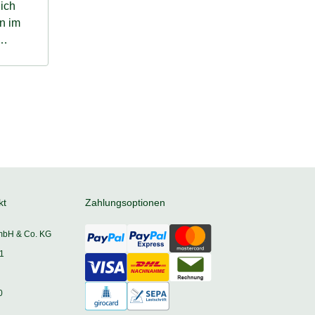
lich
n im
. Im
mit
kt
Zahlungsoptionen
mbH & Co. KG
1
0