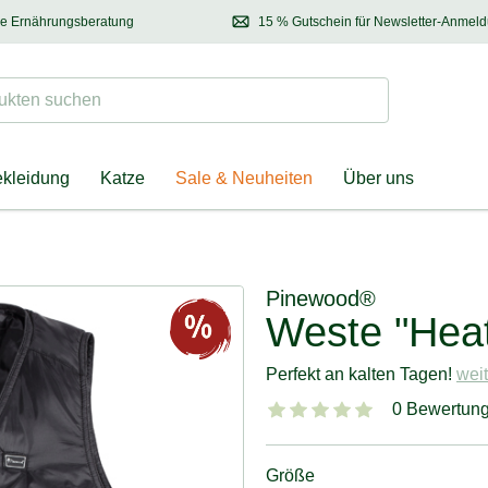
se Ernährungsberatung
15 % Gutschein für Newsletter-Anmel
 & Halter
Kontaktieren Sie unsere
Ernährungsberatung:
Entdecken Sie Neuhe
Tel.:
04928 – 9114 33
(Mo-Fr: 8.30 - 12.30 Uhr)
oder
per E-Mail
Suchen
ten suchen
ekleidung
Katze
Sale & Neuheiten
Über uns
Pinewood®
Weste "Heat
Perfekt an kalten Tagen!
weit
0 Bewertun
Größe