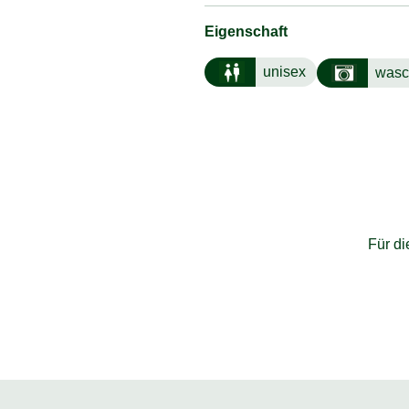
Eigenschaft
unisex
wasc
Für d