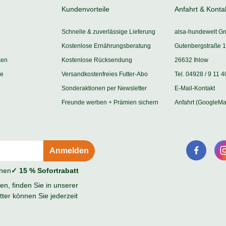
Kundenvorteile
Anfahrt & Konta
Schnelle & zuverlässige Lieferung
alsa-hundewelt G
Kostenlose Ernährungsberatung
Gutenbergstraße 1
ken
Kostenlose Rücksendung
26632 Ihlow
ie
Versandkostenfreies Futter-Abo
Tel. 04928 / 9 11 4
Sonderaktionen per Newsletter
E-Mail-Kontakt
Freunde werben + Prämien sichern
Anfahrt (GoogleMa
onen
✓ 15 % Sofortrabatt
n, finden Sie in unserer
ter können Sie jederzeit