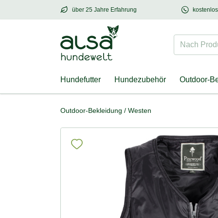
über 25 Jahre Erfahrung
kostenlo
über
25 Jahre Erfahrung
– mit Herz für Hund
Nach Produk
Hundefutter
Hundezubehör
Outdoor-B
Outdoor-Bekleidung
/
Westen