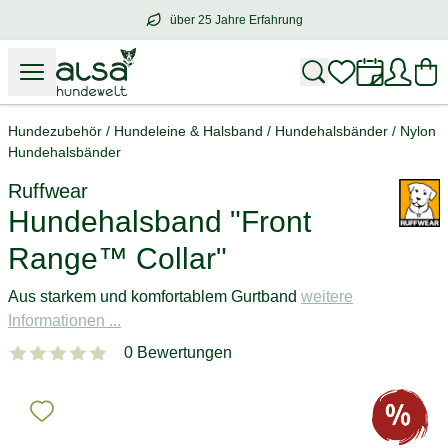
über 25 Jahre Erfahrung
über
25 Jahre Erfahrung
– mit Herz für 
Hundezubehör
/
Hundeleine & Halsband
/
Hundehalsbänder
/
Nylon
Hundehalsbänder
Ruffwear
Hundehalsband "Front
Range™ Collar"
Aus starkem und komfortablem Gurtband
weitere
Informationen ...
0 Bewertungen