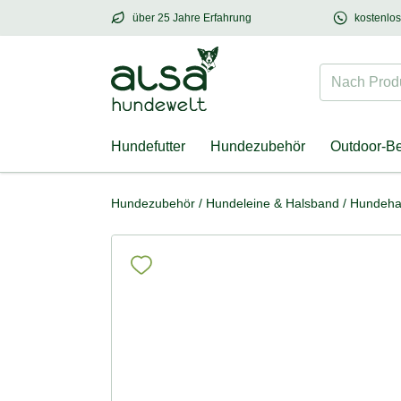
über 25 Jahre Erfahrung
kostenlo
über
25 Jahre Erfahrung
– mit Herz für Hund
Nach Produk
Hundefutter
Hundezubehör
Outdoor-B
Hundezubehör
/
Hundeleine & Halsband
/
Hundeha