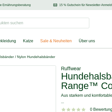
se Ernährungsberatung
15 % Gutschein für Newsletter-Anmel
 & Halter
Kontaktieren Sie unsere
Ernährungsberatung:
Entdecken Sie Neuhe
Tel.:
04928 – 9114 33
(Mo-Fr: 8.30 - 12.30 Uhr)
oder
per E-Mail
Suchen
ten suchen
ekleidung
Katze
Sale & Neuheiten
Über uns
lsbänder
/
Nylon Hundehalsbänder
Ruffwear
Hundehalsb
Range™ Col
Aus starkem und komfortabl
...
0 Bewertun