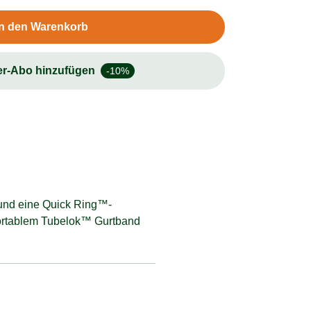
In den Warenkorb
er-Abo hinzufügen
-10%
 und eine Quick Ring™-
fortablem Tubelok™ Gurtband