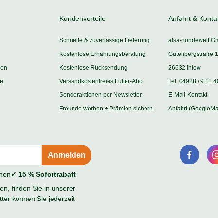
Kundenvorteile
Anfahrt & Konta
Schnelle & zuverlässige Lieferung
alsa-hundewelt G
Kostenlose Ernährungsberatung
Gutenbergstraße 1
ken
Kostenlose Rücksendung
26632 Ihlow
ie
Versandkostenfreies Futter-Abo
Tel. 04928 / 9 11 4
Sonderaktionen per Newsletter
E-Mail-Kontakt
Freunde werben + Prämien sichern
Anfahrt (GoogleMa
onen
✓ 15 % Sofortrabatt
n, finden Sie in unserer
ter können Sie jederzeit