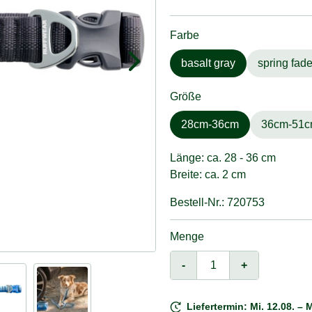
Farbe
basalt gray
spring fad
Größe
28cm-36cm
36cm-51
Länge: ca. 28 - 36 cm
Breite: ca. 2 cm
Bestell-Nr.: 720753
Menge
-
+
Liefertermin: Mi. 12.08. – M