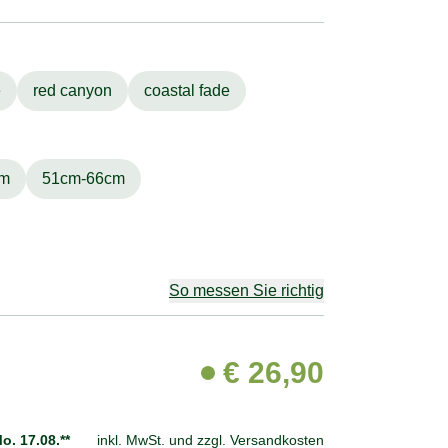
e
red canyon
coastal fade
cm
51cm-66cm
So messen Sie richtig
€
26,90
o. 17.08.**
inkl. MwSt. und
zzgl. Versandkosten