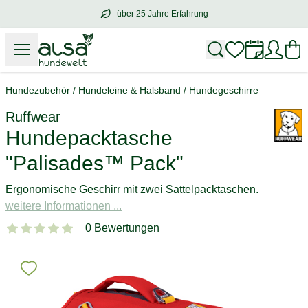
über 25 Jahre Erfahrung
über
25 Jahre Erfahrung
– mit Herz für 
Hundezubehör
/
Hundeleine & Halsband
/
Hundegeschirre
Ruffwear
Hundepacktasche
"Palisades™ Pack"
Ergonomische Geschirr mit zwei Sattelpacktaschen.
weitere Informationen ...
0 Bewertungen