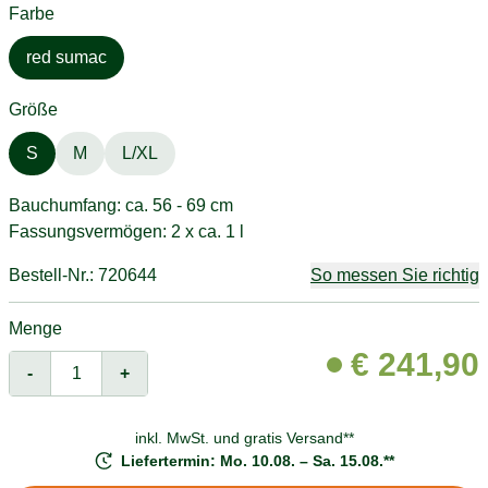
Farbe
red sumac
Größe
S
M
L/XL
Bauchumfang: ca. 56 - 69 cm
Fassungsvermögen: 2 x ca. 1 l
Bestell-Nr.: 720644
So messen Sie richtig
Menge
€
241,90
-
+
inkl. MwSt. und
gratis Versand**
Liefertermin: Mo. 10.08. – Sa. 15.08.**