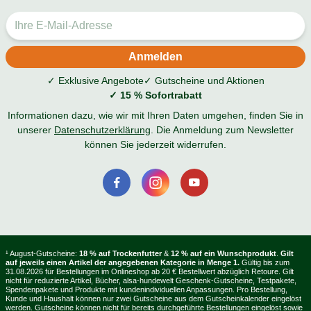
✓ Exklusive Angebote
✓ Gutscheine und Aktionen
✓ 15 % Sofortrabatt
Informationen dazu, wie wir mit Ihren Daten umgehen, finden Sie in
unserer
Datenschutzerklärung
. Die Anmeldung zum Newsletter
können Sie jederzeit widerrufen.
¹ August-Gutscheine:
18 % auf Trockenfutter
&
12 % auf ein Wunschprodukt
.
Gilt
auf jeweils einen Artikel der angegebenen Kategorie in Menge 1.
Gültig bis zum
31.08.2026 für Bestellungen im Onlineshop ab 20 € Bestellwert abzüglich Retoure. Gilt
nicht für reduzierte Artikel, Bücher, alsa-hundewelt Geschenk-Gutscheine, Testpakete,
Spendenpakete und Produkte mit kundenindividuellen Anpassungen. Pro Bestellung,
Kunde und Haushalt können nur zwei Gutscheine aus dem Gutscheinkalender eingelöst
werden. Gutscheine können nicht für bereits durchgeführte Bestellungen eingelöst sowie