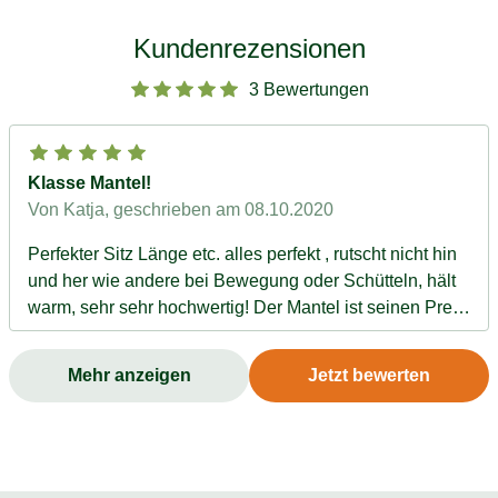
Kundenrezensionen
3 Bewertungen
Klasse Mantel!
Von Katja
, geschrieben am 08.10.2020
Perfekter Sitz Länge etc. alles perfekt , rutscht nicht hin
und her wie andere bei Bewegung oder Schütteln, hält
warm, sehr sehr hochwertig! Der Mantel ist seinen Preis
absolut wert! Kann ich nur weiterempfehlen, wie alles
von alsa-Hundewelt was ich bisher gekauft habe! Ich
Mehr anzeigen
Jetzt bewerten
bin absolut begeistert! Weiterhin habe ich so einen
tollen Kundenservice selten erlebt! Ganz großes Lob!