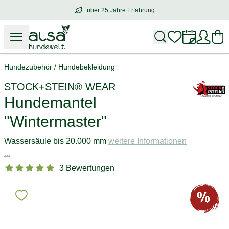
über 25 Jahre Erfahrung
über
25 Jahre Erfahrung
– mit Herz für 
Hundezubehör
/
Hundebekleidung
STOCK+STEIN® WEAR
Hundemantel
"Wintermaster"
Wassersäule bis 20.000 mm
weitere Informationen
...
3 Bewertungen