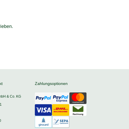
ieben.
kt
Zahlungsoptionen
mbH & Co. KG
1
0