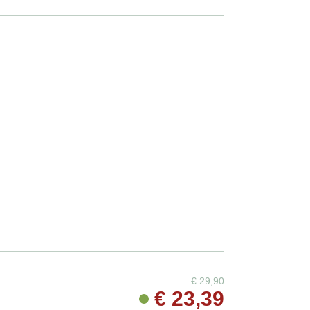
€
29,90
€
23,39