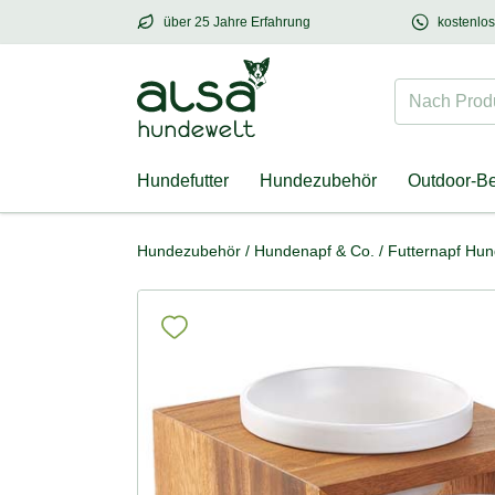
über 25 Jahre Erfahrung
kostenlo
über
25 Jahre Erfahrung
– mit Herz für Hund
Nach Produk
Hundefutter
Hundezubehör
Outdoor-B
Hundezubehör
/
Hundenapf & Co.
/
Futternapf Hu