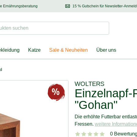
se Ernährungsberatung
15 % Gutschein für Newsletter-Anmel
 & Halter
Kontaktieren Sie unsere
Ernährungsberatung:
Entdecken Sie Neuhe
Tel.:
04928 – 9114 33
(Mo-Fr: 8.30 - 12.30 Uhr)
oder
per E-Mail
Suchen
ten suchen
ekleidung
Katze
Sale & Neuheiten
Über uns
nd
WOLTERS
Einzelnapf-
"Gohan"
Die erhöhte Futterbar entla
Fressen.
weitere Informatione
0 Bewertun