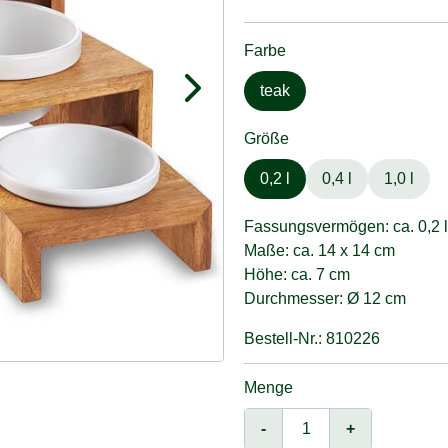
Farbe
teak
Größe
0,2 l
0,4 l
1,0 l
Fassungsvermögen: ca. 0,2 l
Maße: ca. 14 x 14 cm
Höhe: ca. 7 cm
Durchmesser: Ø 12 cm
Bestell-Nr.: 810226
Menge
-
+