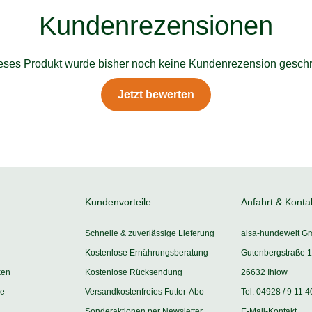
Kundenrezensionen
ieses Produkt wurde bisher noch keine Kundenrezension geschr
Jetzt bewerten
Kundenvorteile
Anfahrt & Konta
Schnelle & zuverlässige Lieferung
alsa-hundewelt G
Kostenlose Ernährungsberatung
Gutenbergstraße 1
ken
Kostenlose Rücksendung
26632 Ihlow
ie
Versandkostenfreies Futter-Abo
Tel. 04928 / 9 11 4
Sonderaktionen per Newsletter
E-Mail-Kontakt