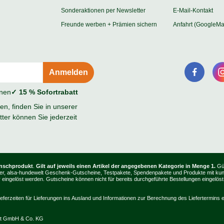
Sonderaktionen per Newsletter
E-Mail-Kontakt
Freunde werben + Prämien sichern
Anfahrt (GoogleMa
onen
✓ 15 % Sofortrabatt
n, finden Sie in unserer
ter können Sie jederzeit
unschprodukt
.
Gilt auf jeweils einen Artikel der angegebenen Kategorie in Menge 1.
Gül
, Bücher, alsa-hundewelt Geschenk-Gutscheine, Testpakete, Spendenpakete und Produkte mit k
ingelöst werden. Gutscheine können nicht für bereits durchgeführte Bestellungen eingelöst
ieferzeiten für Lieferungen ins Ausland und Informationen zur Berechnung des Liefertermins e
lt GmbH & Co. KG