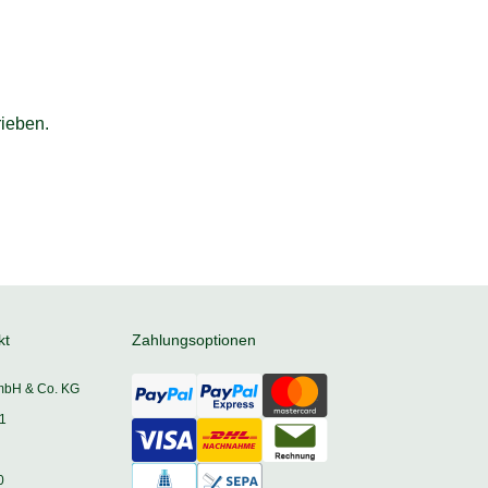
ieben.
kt
Zahlungsoptionen
mbH & Co. KG
1
0