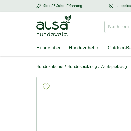
über 25 Jahre Erfahrung
kostenlo
über
25 Jahre Erfahrung
– mit Herz für Hund
Nach Produk
Hundefutter
Hundezubehör
Outdoor-B
Hundezubehör
/
Hundespielzeug
/
Wurfspielzeug