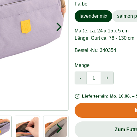
Farbe
lavender mix
salmon p
Maße: ca. 24 x 15 x 5 cm
Länge: Gurt ca. 78 - 130 cm
Bestell-Nr.: 340354
Menge
-
+
Liefertermin: Mo. 10.08. – 
Zum Futt