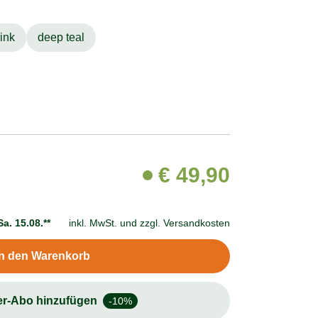
ink
deep teal
€
49,90
Sa. 15.08.**
inkl. MwSt. und
zzgl. Versandkosten
In den Warenkorb
er-Abo hinzufügen
-10%