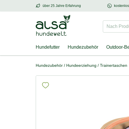
über 25 Jahre Erfahrung
kostenlo
über
25 Jahre Erfahrung
– mit Herz für Hund
Nach Produk
Hundefutter
Hundezubehör
Outdoor-B
Hundezubehör
/
Hundeerziehung
/
Trainertaschen