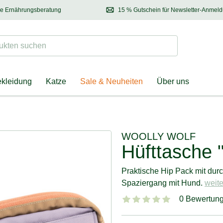
se Ernährungsberatung
15 % Gutschein für Newsletter-Anmel
 & Halter
Kontaktieren Sie unsere
Ernährungsberatung:
Entdecken Sie Neuhe
Tel.:
04928 – 9114 33
(Mo-Fr: 8.30 - 12.30 Uhr)
oder
per E-Mail
Suchen
ten suchen
ekleidung
Katze
Sale & Neuheiten
Über uns
WOOLLY WOLF
Hüfttasche 
Praktische Hip Pack mit durc
Spaziergang mit Hund.
weite
0 Bewertun