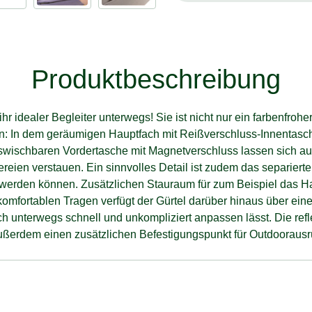
Produktbeschreibung
hr idealer Begleiter unterwegs! Sie ist nicht nur ein farbenfroh
en: In dem geräumigen Hauptfach mit Reißverschluss-Innentasch
auswischbaren Vordertasche mit Magnetverschluss lassen sich a
ereien verstauen. Ein sinnvolles Detail ist zudem das separier
 werden können. Zusätzlichen Stauraum für zum Beispiel das Ha
omfortablen Tragen verfügt der Gürtel darüber hinaus über eine
uch unterwegs schnell und unkompliziert anpassen lässt. Die ref
ußerdem einen zusätzlichen Befestigungspunkt für Outdoorausr