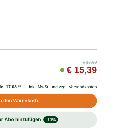
€
17,90
€
15,39
o. 17.08.**
inkl. MwSt. und
zzgl. Versandkosten
In den Warenkorb
er-Abo hinzufügen
-10%