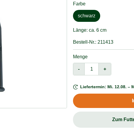
Farbe
schwarz
Länge: ca. 6 cm
Bestell-Nr.: 211413
Menge
-
+
Liefertermin: Mi. 12.08. – M
Zum Futt