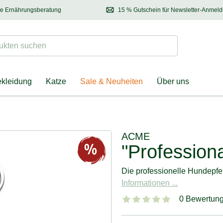
se Ernährungsberatung
15 % Gutschein für Newsletter-Anmel
 & Halter
Kontaktieren Sie unsere
Ernährungsberatung:
Entdecken Sie Neuhe
Tel.:
04928 – 9114 33
(Mo-Fr: 8.30 - 12.30 Uhr)
oder
per E-Mail
Suchen
ten suchen
ekleidung
Katze
Sale & Neuheiten
Über uns
ACME
"Professiona
Die professionelle Hundepfe
Informationen ...
0 Bewertun