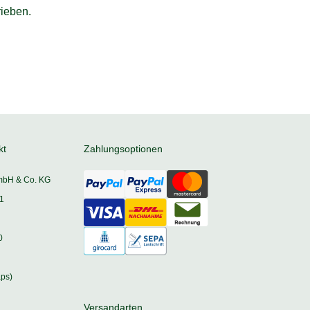
ieben.
kt
Zahlungsoptionen
mbH & Co. KG
1
0
ps)
Versandarten