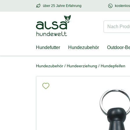
über 25 Jahre Erfahrung
kostenlo
über
25 Jahre Erfahrung
– mit Herz für Hund
Nach Produk
Hundefutter
Hundezubehör
Outdoor-B
Hundezubehör
/
Hundeerziehung
/
Hundepfeifen