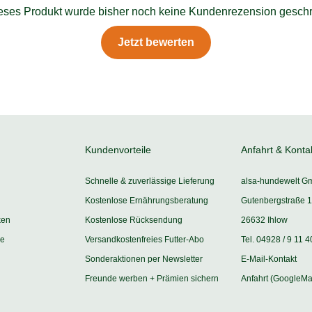
ieses Produkt wurde bisher noch keine Kundenrezension geschr
Jetzt bewerten
Kundenvorteile
Anfahrt & Konta
Schnelle & zuverlässige Lieferung
alsa-hundewelt G
Kostenlose Ernährungsberatung
Gutenbergstraße 1
ken
Kostenlose Rücksendung
26632 Ihlow
ie
Versandkostenfreies Futter-Abo
Tel. 04928 / 9 11 4
Sonderaktionen per Newsletter
E-Mail-Kontakt
Freunde werben + Prämien sichern
Anfahrt (GoogleMa