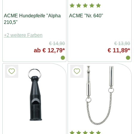
ACME Hundepfeife "Alpha
ACME "Nr. 640"
210,5"
+2 weitere Farben
€ 14,90
€ 13,90
ab
€ 12,79*
€ 11,89*