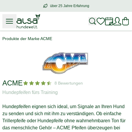
über 25 Jahre Erfahrung
über
25 Jahre Erfahrung
– mit Herz für 
Produkte der Marke ACME
ACME
8 Bewertungen
Hundepfeifen fürs Training
Hundepfeifen eignen sich ideal, um Signale an Ihren Hund
zu senden und sich mit ihm zu verständigen. Ob einfache
Trillerpfeife oder Hundepfeife ohne wahrnehmbaren Ton für
das menschliche Gehör – ACME Pfeifen überzeugen bei