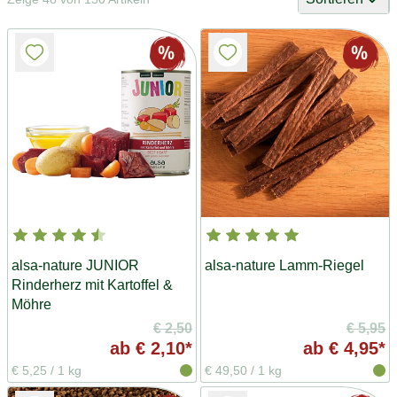
alsa-nature JUNIOR
alsa-nature Lamm-Riegel
Rinderherz mit Kartoffel &
Möhre
€ 2,50
€ 5,95
ab
€ 2,10*
ab
€ 4,95*
€ 5,25
/
1 kg
€ 49,50
/
1 kg