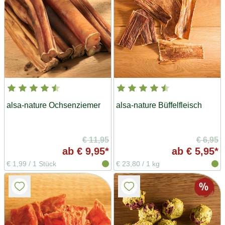
alsa-nature Ochsenziemer
alsa-nature Büffelfleisch
€ 11,95
€ 6,95
ab
€ 9,95*
ab
€ 5,95*
€ 1,99
/
1 Stück
€ 23,80
/
1 kg