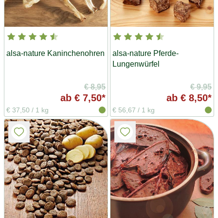
alsa-nature Kaninchenohren
alsa-nature Pferde-
Lungenwürfel
€ 8,95
€ 9,95
ab
€ 7,50*
ab
€ 8,50*
€ 37,50
/
1 kg
€ 56,67
/
1 kg