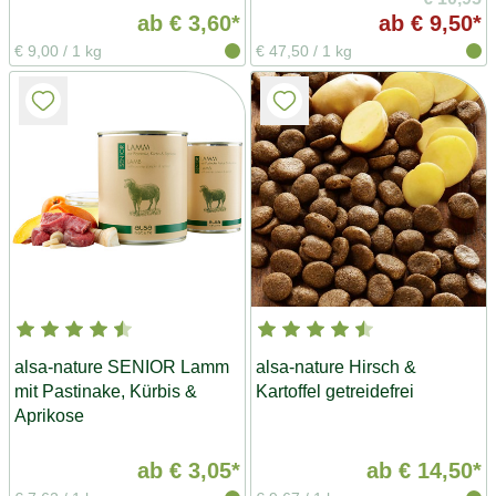
ab
€ 3,60*
ab
€ 9,50*
€ 9,00
/
1 kg
€ 47,50
/
1 kg
alsa-nature SENIOR Lamm
alsa-nature Hirsch &
mit Pastinake, Kürbis &
Kartoffel getreidefrei
Aprikose
ab
€ 3,05*
ab
€ 14,50*