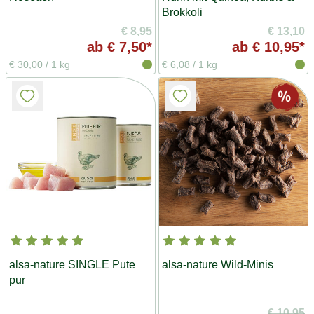
Brokkoli
€ 8,95
€ 13,10
ab
€ 7,50*
ab
€ 10,95*
€ 30,00
/
1 kg
€ 6,08
/
1 kg
alsa-nature SINGLE Pute
alsa-nature Wild-Minis
pur
€ 10,95