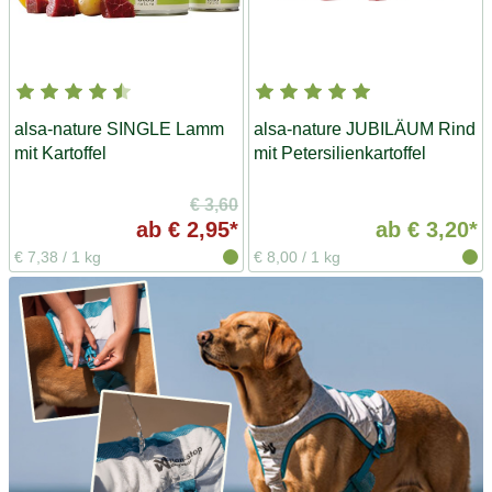
alsa-nature SINGLE Lamm
alsa-nature JUBILÄUM Rind
mit Kartoffel
mit Petersilienkartoffel
€ 3,60
ab
€ 2,95*
ab
€ 3,20*
€ 7,38
/
1 kg
€ 8,00
/
1 kg