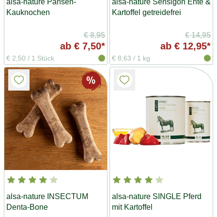
alsa-nature Pansen-
alsa-nature Sensigon Ente &
Kauknochen
Kartoffel getreidefrei
€ 8,95
€ 14,95
ab
€ 7,50*
ab
€ 12,95*
€ 2,50
/
1 Stück
€ 8,63
/
1 kg
alsa-nature INSECTUM
alsa-nature SINGLE Pferd
Denta-Bone
mit Kartoffel