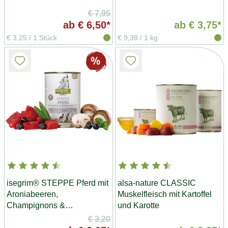
€ 7,95
ab
€ 6,50*
ab
€ 3,75*
€ 3,25
/
1 Stück
€ 9,38
/
1 kg
isegrim® STEPPE Pferd mit
alsa-nature CLASSIC
Aroniabeeren,
Muskelfleisch mit Kartoffel
Champignons &
und Karotte
Wildkräutern
€ 3,20