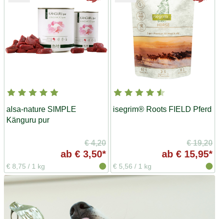
alsa-nature SIMPLE
isegrim® Roots FIELD Pferd
Känguru pur
€ 4,20
€ 19,20
ab
€ 3,50*
ab
€ 15,95*
€ 8,75
/
1 kg
€ 5,56
/
1 kg