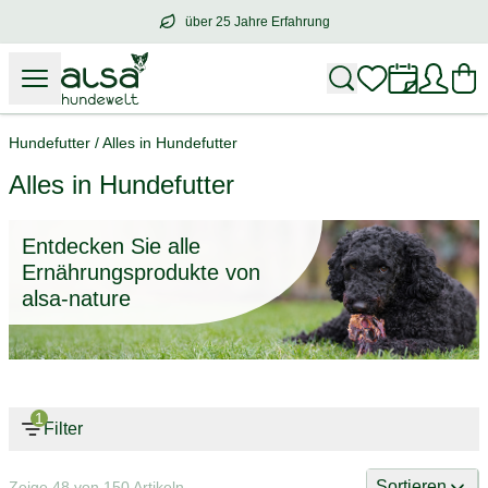
über 25 Jahre Erfahrung
über
25 Jahre Erfahrung
– mit Herz für 
Hundefutter
/
Alles in Hundefutter
Alles in Hundefutter
Entdecken Sie alle
Ernährungsprodukte von
alsa-nature
1
Filter
Sortieren
Zeige 48 von 150 Artikeln