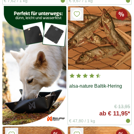
€ 7,62
/
1 kg
€ 9,67
/
1 kg
alsa-nature Baltik-Hering
€ 13,95
ab
€ 11,95*
€ 47,80
/
1 kg