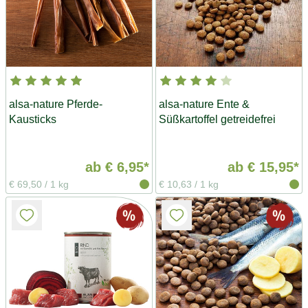
alsa-nature Pferde-
alsa-nature Ente &
Kausticks
Süßkartoffel getreidefrei
ab
€ 6,95*
ab
€ 15,95*
€ 69,50
/
1 kg
€ 10,63
/
1 kg