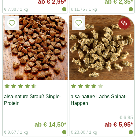
ab
€ 2,95*
ab
€ 2,35*
€ 7,38
/
1 kg
€ 11,75
/
1 kg
alsa-nature Strauß Single-
alsa-nature Lachs-Spinat-
Protein
Happen
€ 6,95
ab
€ 14,50*
ab
€ 5,95*
€ 9,67
/
1 kg
€ 23,80
/
1 kg