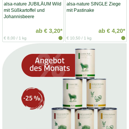
alsa-nature JUBILÄUM Wild
alsa-nature SINGLE Ziege
mit Süßkartoffel und
mit Pastinake
Johannisbeere
ab
€ 3,20*
ab
€ 4,20*
€ 8,00
/
1 kg
€ 10,50
/
1 kg