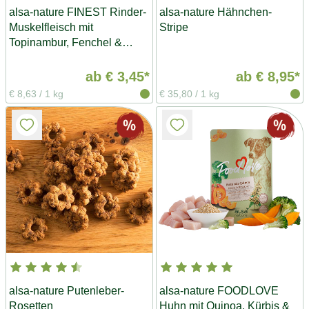
alsa-nature FINEST Rinder-
alsa-nature Hähnchen-
Muskelfleisch mit
Stripe
Topinambur, Fenchel &
Leinöl
ab
€ 3,45*
ab
€ 8,95*
€ 8,63
/
1 kg
€ 35,80
/
1 kg
alsa-nature Putenleber-
alsa-nature FOODLOVE
Rosetten
Huhn mit Quinoa, Kürbis &