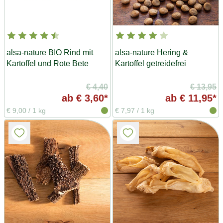
alsa-nature BIO Rind mit
alsa-nature Hering &
Kartoffel und Rote Bete
Kartoffel getreidefrei
€ 4,40
€ 13,95
ab
€ 3,60*
ab
€ 11,95*
€ 9,00
/
1 kg
€ 7,97
/
1 kg