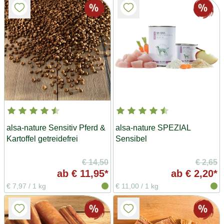
alsa-nature Sensitiv Pferd &
alsa-nature SPEZIAL
Kartoffel getreidefrei
Sensibel
€ 14,50
€ 2,65
ab
€ 11,95*
ab
€ 2,20*
€ 7,97
/
1 kg
€ 11,00
/
1 kg