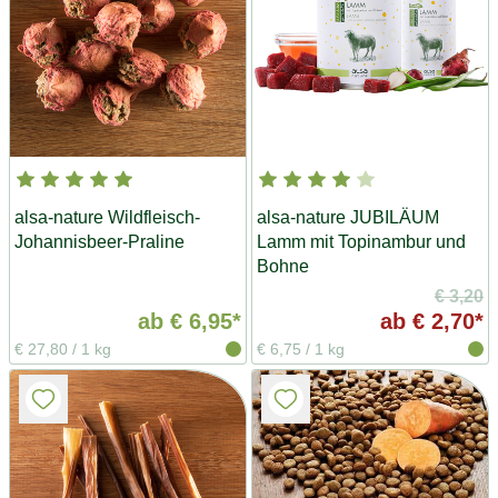
alsa-nature Wildfleisch-
alsa-nature JUBILÄUM
Johannisbeer-Praline
Lamm mit Topinambur und
Bohne
€ 3,20
ab
€ 6,95*
ab
€ 2,70*
€ 27,80
/
1 kg
€ 6,75
/
1 kg