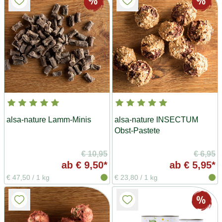
alsa-nature Lamm-Minis
alsa-nature INSECTUM
Obst-Pastete
€ 10,95
€ 6,95
ab
€ 9,50*
ab
€ 5,95*
€ 47,50
/
1 kg
€ 23,80
/
1 kg