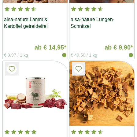
alsa-nature Lamm &
alsa-nature Lungen-
Kartoffel getreidefrei
Schnitzel
ab
€ 14,95*
ab
€ 9,90*
€ 9,97
/
1 kg
€ 49,50
/
1 kg