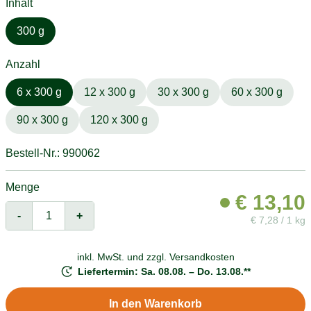
Inhalt
300 g
Anzahl
6 x 300 g
12 x 300 g
30 x 300 g
60 x 300 g
90 x 300 g
120 x 300 g
Bestell-Nr.: 990062
Menge
€
13,10
-
+
€
7,28 / 1 kg
inkl. MwSt. und
zzgl. Versandkosten
Liefertermin: Sa. 08.08. – Do. 13.08.**
In den Warenkorb