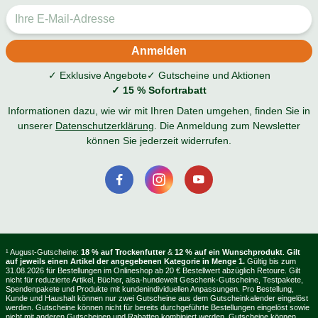
✓ Exklusive Angebote
✓ Gutscheine und Aktionen
✓ 15 % Sofortrabatt
Informationen dazu, wie wir mit Ihren Daten umgehen, finden Sie in
unserer
Datenschutzerklärung
. Die Anmeldung zum Newsletter
können Sie jederzeit widerrufen.
¹ August-Gutscheine:
18 % auf Trockenfutter
&
12 % auf ein Wunschprodukt
.
Gilt
auf jeweils einen Artikel der angegebenen Kategorie in Menge 1.
Gültig bis zum
31.08.2026 für Bestellungen im Onlineshop ab 20 € Bestellwert abzüglich Retoure. Gilt
nicht für reduzierte Artikel, Bücher, alsa-hundewelt Geschenk-Gutscheine, Testpakete,
Spendenpakete und Produkte mit kundenindividuellen Anpassungen. Pro Bestellung,
Kunde und Haushalt können nur zwei Gutscheine aus dem Gutscheinkalender eingelöst
werden. Gutscheine können nicht für bereits durchgeführte Bestellungen eingelöst sowie
nicht mit anderen Gutscheinen und Rabatten kombiniert werden. Gutscheine können