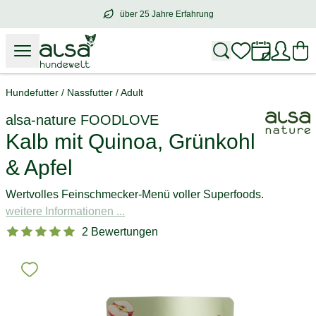
über 25 Jahre Erfahrung
über
25 Jahre Erfahrung
– mit Herz für 
Hundefutter
/
Nassfutter
/
Adult
alsa-nature
FOODLOVE
Kalb mit Quinoa, Grünkohl
& Apfel
Wertvolles Feinschmecker-Menü voller Superfoods.
weitere Informationen ...
2 Bewertungen