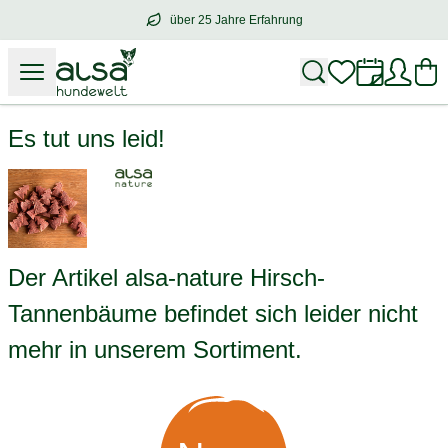
über 25 Jahre Erfahrung
über
25 Jahre Erfahrung
– mit Herz für 
alsa-nature Hirsch-Tannenbäume
Es tut uns leid!
Der Artikel alsa-nature Hirsch-
Tannenbäume befindet sich leider nicht
mehr in unserem Sortiment.