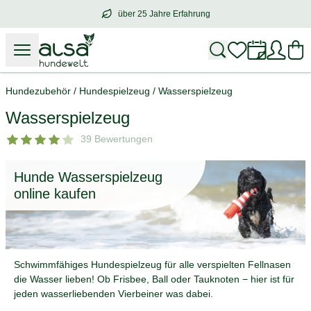
über 25 Jahre Erfahrung
über
25 Jahre Erfahrung
– mit Herz für 
Hundezubehör
/
Hundespielzeug
/
Wasserspielzeug
Wasserspielzeug
39 Bewertungen
Hunde Wasserspielzeug
online kaufen
Schwimmfähiges Hundespielzeug für alle verspielten Fellnasen
die Wasser lieben! Ob Frisbee, Ball oder Tauknoten − hier ist für
jeden wasserliebenden Vierbeiner was dabei.