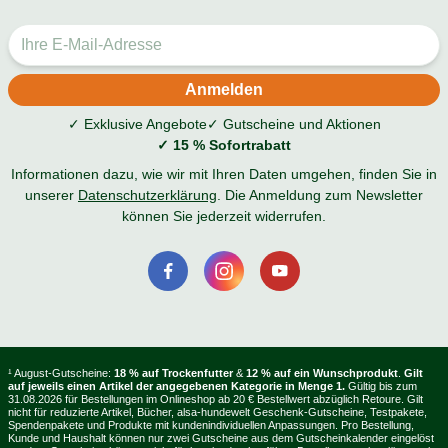
✓ Exklusive Angebote
✓ Gutscheine und Aktionen
✓ 15 % Sofortrabatt
Informationen dazu, wie wir mit Ihren Daten umgehen, finden Sie in
unserer
Datenschutzerklärung
. Die Anmeldung zum Newsletter
können Sie jederzeit widerrufen.
¹ August-Gutscheine:
18 % auf Trockenfutter
&
12 % auf ein Wunschprodukt
.
Gilt
auf jeweils einen Artikel der angegebenen Kategorie in Menge 1.
Gültig bis zum
31.08.2026 für Bestellungen im Onlineshop ab 20 € Bestellwert abzüglich Retoure. Gilt
nicht für reduzierte Artikel, Bücher, alsa-hundewelt Geschenk-Gutscheine, Testpakete,
Spendenpakete und Produkte mit kundenindividuellen Anpassungen. Pro Bestellung,
Kunde und Haushalt können nur zwei Gutscheine aus dem Gutscheinkalender eingelöst