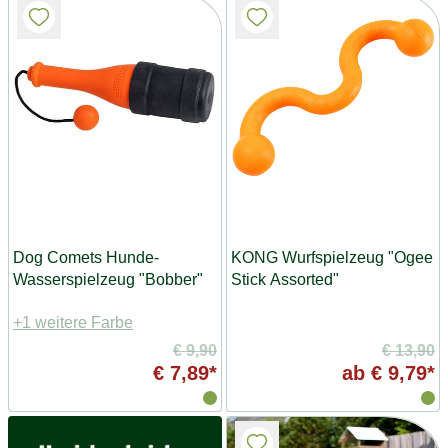
Dog Comets Hunde-
KONG Wurfspielzeug "Ogee
Wasserspielzeug "Bobber"
Stick Assorted"
+1 weitere Farbe
€ 9,90
€ 13,90
€ 7,89*
ab
€ 9,79*