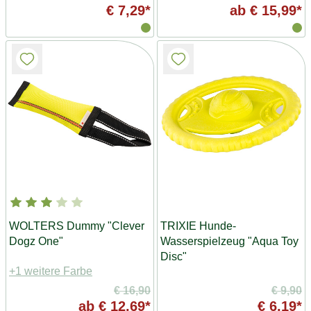
€ 7,29*
ab
€ 15,99*
WOLTERS Dummy "Clever
TRIXIE Hunde-
Dogz One"
Wasserspielzeug "Aqua Toy
Disc"
+1 weitere Farbe
€ 16,90
€ 9,90
ab
€ 12,69*
€ 6,19*