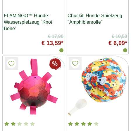
FLAMINGO™ Hunde-
Chuckit! Hunde-Spielzeug
Wasserspielzeug "Knot
"Amphibienrolle"
Bone"
€ 17,90
€ 10,50
€ 13,59*
€ 6,09*