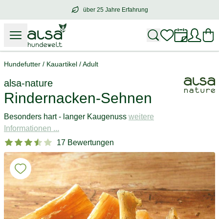
über 25 Jahre Erfahrung
über
25 Jahre Erfahrung
– mit Herz für 
Hundefutter
/
Kauartikel
/
Adult
alsa-nature
Rindernacken-Sehnen
Besonders hart - langer Kaugenuss
weitere
Informationen ...
17 Bewertungen