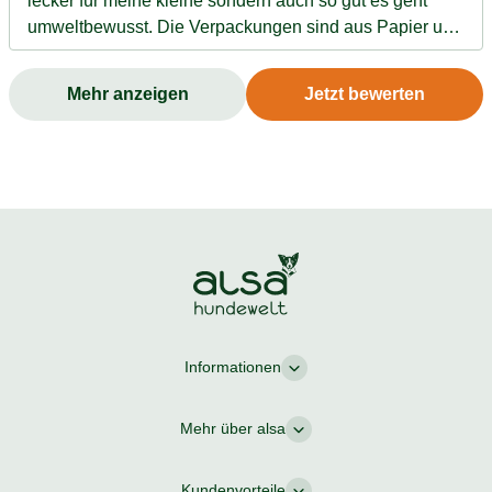
lecker für meine kleine sondern auch so gut es geht
umweltbewusst. Die Verpackungen sind aus Papier und
nicht Plastik, es gibt immer eine kleine Leckerei bei
jeder Bestellung bisher war es bei mir so , es ist gute
Mehr anzeigen
Jetzt bewerten
Qualität. Mein Hund hatte noch nie Beschwerden nach
den Leckereien und hat dies auch immer sehr gut
aufgenommen.
Informationen
Mehr über alsa
Kundenvorteile