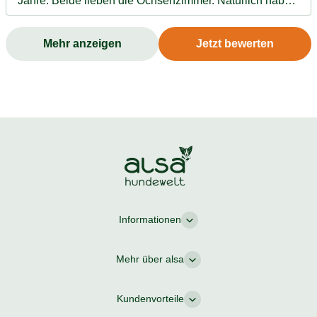
Jahre. Beide lieben die Ochsenzimmer. Natürlich haben
die Ochsenziemer einen Eigen Geruch aber diese ist
nicht so extrem, wie es bei anderen Kauartikeln der Fall
Mehr anzeigen
Jetzt bewerten
ist und wir wissen alle gerade der Geruch ist für unsere
Hunde egal beziehungsweise wichtigaber für manche
Menschen nicht. Immer willkommen.. die Qualität der
Ochsenziemer ist auch hervorragend. Unsere
unterscheiden tatsächlich, ob sie von Alsa Hundewelt
sind oder von anderen wenn Geschenke mitgebracht
werden.. definitiv werden die von Alsa Hundewelt
bevorzugt des Weiteren werden die Zähne
hervorragend dadurch gepflegt, was unsere Tierärztin
immer wieder bestätigt.✅
Informationen
Mehr über alsa
Kundenvorteile