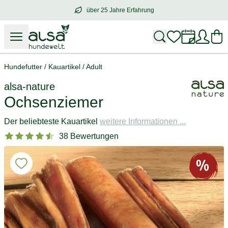
über 25 Jahre Erfahrung
über
25 Jahre Erfahrung
– mit Herz für 
Hundefutter
/
Kauartikel
/
Adult
alsa-nature
Ochsenziemer
Der beliebteste Kauartikel
weitere Informationen ...
38 Bewertungen