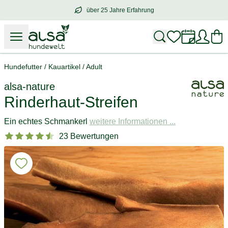
über 25 Jahre Erfahrung
über
25 Jahre Erfahrung
– mit Herz für 
Hundefutter
/
Kauartikel
/
Adult
alsa-nature
Rinderhaut-Streifen
Ein echtes Schmankerl
weitere Informationen ...
23 Bewertungen