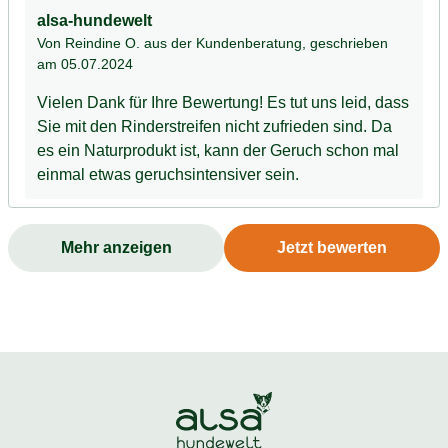
empfehlen. Ich habe mittlerweile ein anderes
alsa-hundewelt
Fremdprodukt, das absolut Geruchsneutral ist. Schade
Von Reindine O. aus der Kundenberatung
, geschrieben
eigentlich, aber wenn man die Wohnung nicht mit einer
am 05.07.2024
Geruchsbelastung haben will, dann leider nicht!
Vielen Dank für Ihre Bewertung! Es tut uns leid, dass
Sie mit den Rinderstreifen nicht zufrieden sind. Da
es ein Naturprodukt ist, kann der Geruch schon mal
einmal etwas geruchsintensiver sein.
Mehr anzeigen
Jetzt bewerten