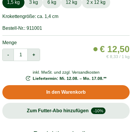
1,5 kg
3 kg
6 kg
12 kg
2 x 12 kg
Krokettengröße: ca. 1,4 cm
Bestell-Nr.: 911001
Menge
€
12,50
-
+
€
8,33 / 1 kg
inkl. MwSt. und
zzgl. Versandkosten
Liefertermin: Mi. 12.08. – Mo. 17.08.**
In den Warenkorb
Zum Futter-Abo hinzufügen
-10%