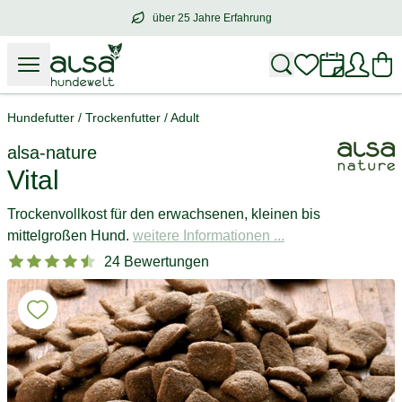
über 25 Jahre Erfahrung
über
25 Jahre Erfahrung
– mit Herz für 
Hundefutter
/
Trockenfutter
/
Adult
alsa-nature
Vital
Trockenvollkost für den erwachsenen, kleinen bis
mittelgroßen Hund.
weitere Informationen ...
24 Bewertungen