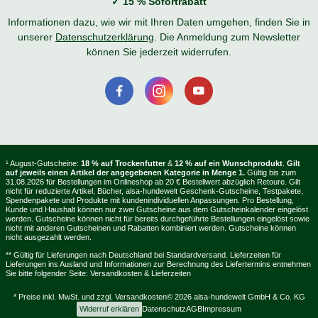
✓ 15 % Sofortrabatt
Informationen dazu, wie wir mit Ihren Daten umgehen, finden Sie in
unserer
Datenschutzerklärung
. Die Anmeldung zum Newsletter
können Sie jederzeit widerrufen.
¹ August-Gutscheine:
18 % auf Trockenfutter
&
12 % auf ein Wunschprodukt
.
Gilt
auf jeweils einen Artikel der angegebenen Kategorie in Menge 1.
Gültig bis zum
31.08.2026 für Bestellungen im Onlineshop ab 20 € Bestellwert abzüglich Retoure. Gilt
nicht für reduzierte Artikel, Bücher, alsa-hundewelt Geschenk-Gutscheine, Testpakete,
Spendenpakete und Produkte mit kundenindividuellen Anpassungen. Pro Bestellung,
Kunde und Haushalt können nur zwei Gutscheine aus dem Gutscheinkalender eingelöst
werden. Gutscheine können nicht für bereits durchgeführte Bestellungen eingelöst sowie
nicht mit anderen Gutscheinen und Rabatten kombiniert werden. Gutscheine können
nicht ausgezahlt werden.
** Gültig für Lieferungen nach Deutschland bei Standardversand. Lieferzeiten für
Lieferungen ins Ausland und Informationen zur Berechnung des Liefertermins entnehmen
Sie bitte folgender Seite:
Versandkosten & Lieferzeiten
* Preise inkl. MwSt. und zzgl.
Versandkosten
© 2026 alsa-hundewelt GmbH & Co. KG
Widerruf erklären
Datenschutz
AGB
Impressum