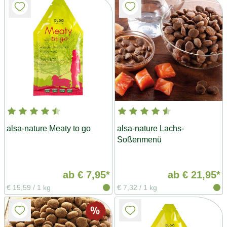
alsa-nature Meaty to go
alsa-nature Lachs-
Soßenmenü
ab
€ 7,95*
ab
€ 21,95*
€ 15,59
/
1 kg
€ 7,32
/
1 kg