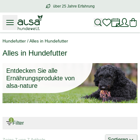
über 25 Jahre Erfahrung
über
25 Jahre Erfahrung
– mit Herz für 
Hundefutter
/
Alles in Hundefutter
Alles in Hundefutter
Entdecken Sie alle
Ernährungsprodukte von
alsa-nature
1
Filter
Sortieren
Zeige 7 von 7 Artikeln