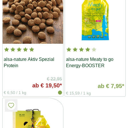
alsa-nature Aktiv Spezial
alsa-nature Meaty to go
Protein
Energy-BOOSTER
€ 22,95
ab
€ 19,50*
ab
€ 7,95*
€ 6,50
/
1 kg
€ 15,59
/
1 kg