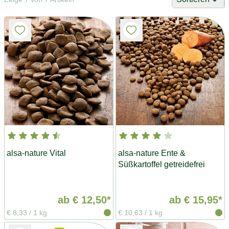
alsa-nature Vital
alsa-nature Ente &
Süßkartoffel getreidefrei
ab
€ 12,50*
ab
€ 15,95*
€ 8,33
/
1 kg
€ 10,63
/
1 kg