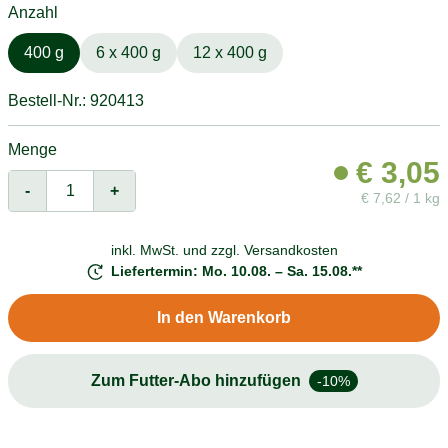
Anzahl
400 g
6 x 400 g
12 x 400 g
Bestell-Nr.: 920413
Menge
€
3,05
-
+
€
7,62 / 1 kg
inkl. MwSt. und
zzgl. Versandkosten
Liefertermin: Mo. 10.08. – Sa. 15.08.**
In den Warenkorb
Zum Futter-Abo hinzufügen
-10%