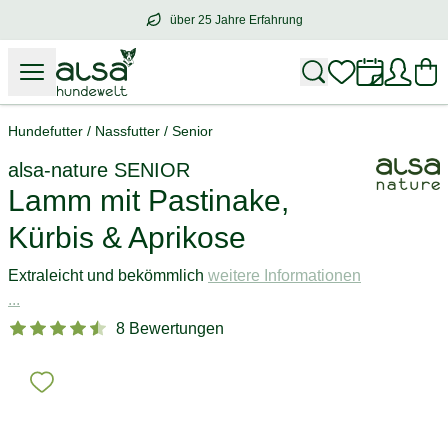
über 25 Jahre Erfahrung
über
25 Jahre Erfahrung
– mit Herz für 
Hundefutter
/
Nassfutter
/
Senior
alsa-nature
SENIOR
Lamm mit Pastinake,
Kürbis & Aprikose
Extraleicht und bekömmlich
weitere Informationen
...
8 Bewertungen