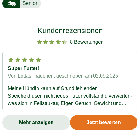
Senior
Kundenrezensionen
8 Bewertungen
Super Futter!
Von Lottas Frauchen
, geschrieben am 02.09.2025
Meine Hündin kann auf Grund fehlender
Speicheldrüsen nicht jedes Futter vollständig verwerten-
was sich in Fellstruktur, Eigen Geruch, Gewicht und
Kotabsatz widerspiegelte. Seitdem ich auf dieses Futter
umgestellt habe, kann ich einen deutlichen Unterschied
Mehr anzeigen
Jetzt bewerten
erkennen! Ich bin bisher mehr als zufrieden und meiner
Labradoodle-Hündin scheint es bestens zu schmecken -