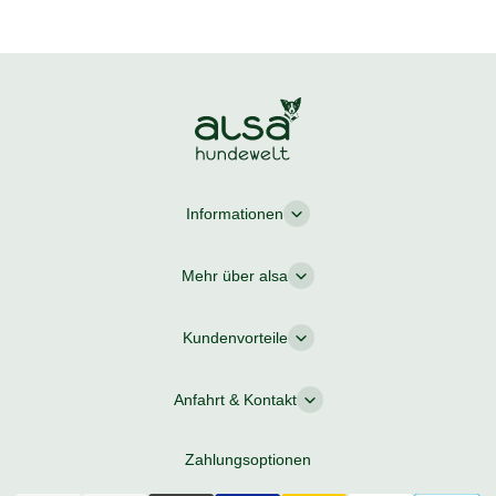
auch bei dieser Sorte bleibt NIE ein Krümel übrig. : Zur
Abwechslung füttere ich noch alsa-nature SENIOR Wild
& Kaninchen.
Informationen
Mehr über alsa
Kundenvorteile
Anfahrt & Kontakt
Zahlungsoptionen