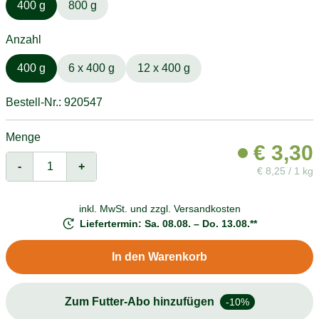
400 g
800 g
Anzahl
400 g
6 x 400 g
12 x 400 g
Bestell-Nr.: 920547
Menge
€
3,30
-
+
€
8,25 / 1 kg
inkl. MwSt. und
zzgl. Versandkosten
Liefertermin: Sa. 08.08. – Do. 13.08.**
In den Warenkorb
Zum Futter-Abo hinzufügen
-10%