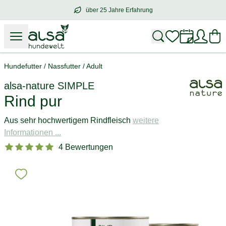
über 25 Jahre Erfahrung
über
25 Jahre Erfahrung
– mit Herz für 
Hundefutter
/
Nassfutter
/
Adult
alsa-nature
SIMPLE
Rind pur
Aus sehr hochwertigem Rindfleisch
weitere
Informationen ...
4 Bewertungen