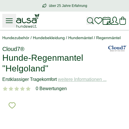
über 25 Jahre Erfahrung
über
25 Jahre Erfahrung
– mit Herz für 
Hundezubehör
/
Hundebekleidung
/
Hundemäntel
/
Regenmäntel
Cloud7®
Hunde-Regenmantel
"Helgoland"
Erstklassiger Tragekomfort
weitere Informationen ...
0 Bewertungen