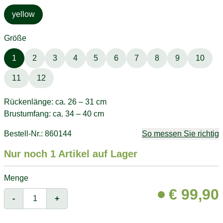
yellow
Größe
1
2
3
4
5
6
7
8
9
10
11
12
Rückenlänge: ca. 26 – 31 cm
Brustumfang: ca. 34 – 40 cm
Bestell-Nr.: 860144
So messen Sie richtig
Nur noch 1 Artikel auf Lager
Menge
€
99,90
-
+