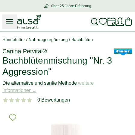
über 25 Jahre Erfahrung
über
25 Jahre Erfahrung
– mit Herz für 
Hundefutter
/
Nahrungsergänzung
/
Bachblüten
Canina Petvital®
Bachblütenmischung "Nr. 3
Aggression"
Die alternative und sanfte Methode
weitere
Informationen ...
0 Bewertungen