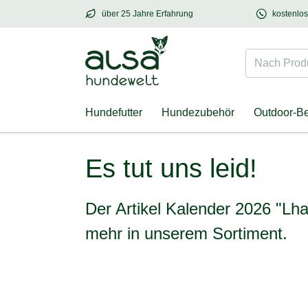
über 25 Jahre Erfahrung
kostenlo
über
25 Jahre Erfahrung
– mit Herz für Hund
Nach Produk
Hundefutter
Hundezubehör
Outdoor-B
Kalender 2026 "Lhasa Apso"
Es tut uns leid!
Der Artikel Kalender 2026 "Lha
mehr in unserem Sortiment.