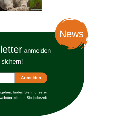
News
etter
anmelden
sichern!
mgehen, finden Sie in unserer
sletter können Sie jederzeit