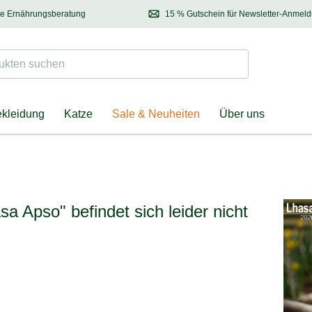
se Ernährungsberatung
15 % Gutschein für Newsletter-Anmel
 & Halter
Kontaktieren Sie unsere
Ernährungsberatung:
Entdecken Sie Neuhe
Tel.:
04928 – 9114 33
(Mo-Fr: 8.30 - 12.30 Uhr)
oder
per E-Mail
Suchen
ten suchen
ekleidung
Katze
Sale & Neuheiten
Über uns
sa Apso" befindet sich leider nicht