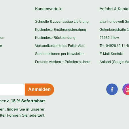
Kundenvorteile
Anfahrt & Konta
Schnelle & zuverlässige Lieferung
alsa-hundewelt G
Kostenlose Ernährungsberatung
Gutenbergstraße 1
ken
Kostenlose Rücksendung
26632 Ihlow
ie
Versandkostenfreies Futter-Abo
Tel. 04928 / 9 11 4
Sonderaktionen per Newsletter
E-Mail-Kontakt
Freunde werben + Prämien sichern
Anfahrt (GoogleMa
onen
✓ 15 % Sofortrabatt
n, finden Sie in unserer
ter können Sie jederzeit