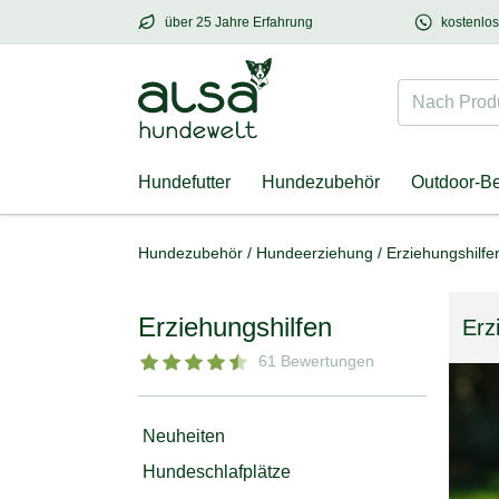
über 25 Jahre Erfahrung
kostenlo
über
25 Jahre Erfahrung
– mit Herz für Hund
Nach Produk
Hundefutter
Hundezubehör
Outdoor-B
Hundezubehör
/
Hundeerziehung
/
Erziehungshilfe
Erziehungshilfen
Erz
61 Bewertungen
Neuheiten
Hundeschlafplätze