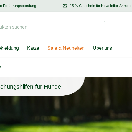
se Ernährungsberatung
15 % Gutschein für Newsletter-Anmel
 & Halter
Kontaktieren Sie unsere
Ernährungsberatung:
Entdecken Sie Neuhe
Tel.:
04928 – 9114 33
(Mo-Fr: 8.30 - 12.30 Uhr)
oder
per E-Mail
Suchen
ten suchen
ekleidung
Katze
Sale & Neuheiten
Über uns
n
iehungshilfen für Hunde