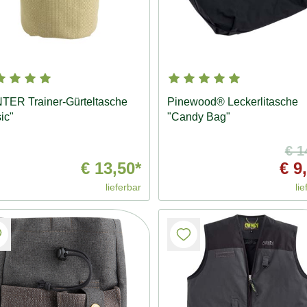
TER Trainer-Gürteltasche
Pinewood® Leckerlitasche
ic"
"Candy Bag"
€ 1
€ 13,50*
€ 9
lieferbar
lie