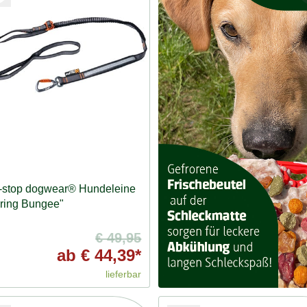
-stop dogwear® Hundeleine
ring Bungee"
€ 49,95
ab
€ 44,39*
lieferbar