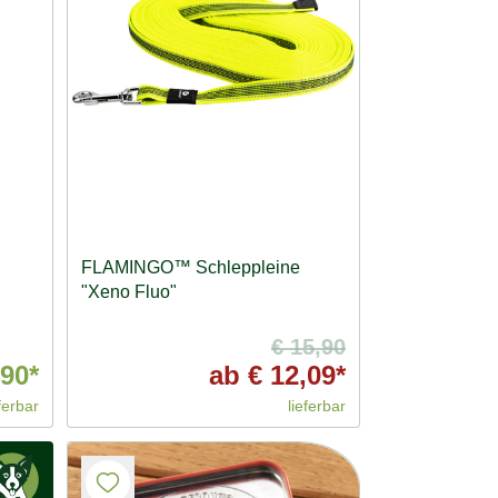
FLAMINGO™ Schleppleine
"Xeno Fluo"
€ 15,90
,90*
ab
€ 12,09*
ferbar
lieferbar