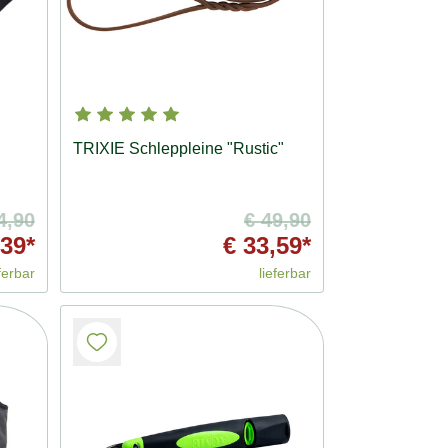
TRIXIE Schleppleine "Rustic"
4,90
€ 49,90
,39*
€ 33,59*
ferbar
lieferbar