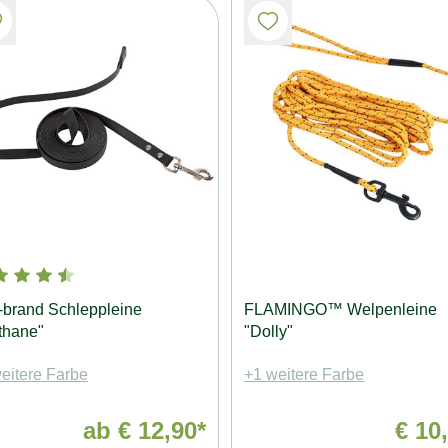
-brand Schleppleine
FLAMINGO™ Welpenleine
thane"
"Dolly"
eitere Farbe
+1 weitere Farbe
ab
€ 12,90*
€ 10