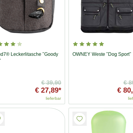
d7® Leckerlitasche "Goody
OWNEY Weste "Dog Sport"
"
€ 39,90
€ 8
€ 27,89*
€ 80
lieferbar
lie