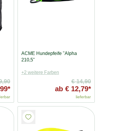
ACME Hundepfeife "Alpha
210,5"
+2 weitere Farben
9,90
€ 14,90
,99*
ab
€ 12,79*
ferbar
lieferbar