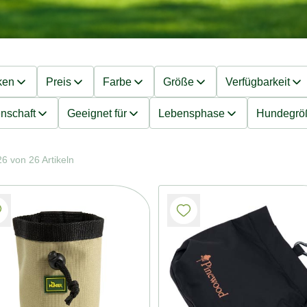
ken
Preis
Farbe
Größe
Verfügbarkeit
nschaft
Geeignet für
Lebensphase
Hundegrö
6 von 26 Artikeln