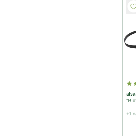
alsa
"Bio
+1 w