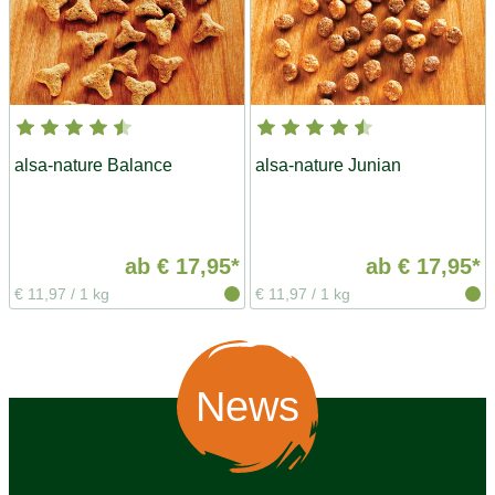
alsa-nature Balance
alsa-nature Junian
ab
€ 17,95*
ab
€ 17,95*
€ 11,97
/
1 kg
€ 11,97
/
1 kg
News