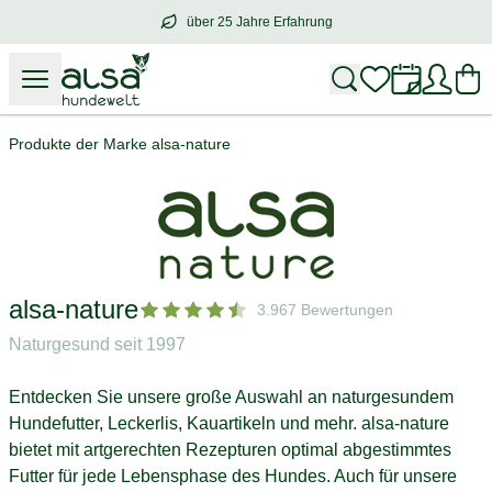
über 25 Jahre Erfahrung
über
25 Jahre Erfahrung
– mit Herz für 
Produkte der Marke alsa-nature
alsa-nature
3.967 Bewertungen
Naturgesund seit 1997
Entdecken Sie unsere große Auswahl an naturgesundem
Hundefutter, Leckerlis, Kauartikeln und mehr. alsa-nature
bietet mit artgerechten Rezepturen optimal abgestimmtes
Futter für jede Lebensphase des Hundes. Auch für unsere