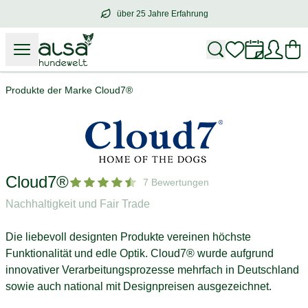
über 25 Jahre Erfahrung
über
25 Jahre Erfahrung
– mit Herz für 
Produkte der Marke Cloud7®
Cloud7®
7 Bewertungen
Nachhaltigkeit und Fair Trade
Die liebevoll designten Produkte vereinen höchste
Funktionalität und edle Optik. Cloud7® wurde aufgrund
innovativer Verarbeitungsprozesse mehrfach in Deutschland
sowie auch national mit Designpreisen ausgezeichnet.