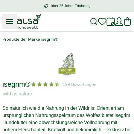
über 25 Jahre Erfahrung
über
25 Jahre Erfahrung
– mit Herz für 
Produkte der Marke isegrim®
isegrim®
199 Bewertungen
wild as nature
So natürlich wie die Nahrung in der Wildnis: Orientiert am
ursprünglichen Nahrungsspektrum des Wolfes bietet isegrim
Hundefutter eine abwechslungsreiche Vollnahrung mit
hohem Fleischanteil. Kraftvoll und bekömmlich – exklusiv bei