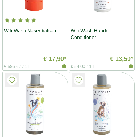
WildWash Nasenbalsam
WildWash Hunde-
Conditioner
€ 17,90*
€ 13,50*
€ 596,67
/
1 l
€ 54,00
/
1 l