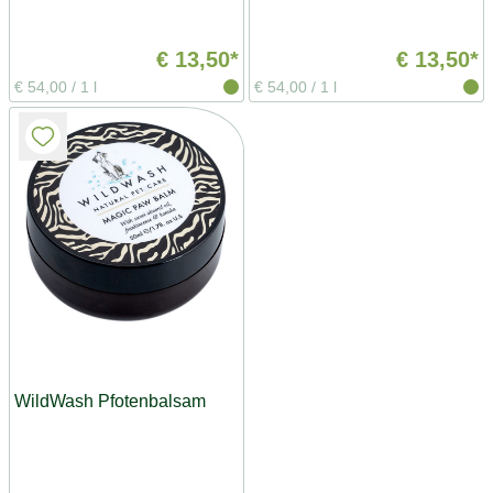
€ 13,50*
€ 13,50*
€ 54,00
/
1 l
€ 54,00
/
1 l
WildWash Pfotenbalsam