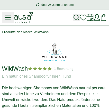
über 25 Jahre Erfahrung
über
25 Jahre Erfahrung
– mit Herz für 
Produkte der Marke WildWash
WildWash
1 Bewertung
Ein natürliches Shampoo für Ihren Hund
Die hochwertigen Shampoos von WildWash natural pet care
sind aus der Liebe zu Vierbeinern und dem Respekt zur
Umwelt entwickelt worden. Das Naturprodukt fördert eine
gesunde Haut mit reinpflanzlichen Materialien und 100%