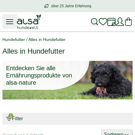
über 25 Jahre Erfahrung
über
25 Jahre Erfahrung
– mit Herz für 
Hundefutter
/
Alles in Hundefutter
Alles in Hundefutter
Entdecken Sie alle
Ernährungsprodukte von
alsa-nature
1
Filter
Sortieren
Zeige 5 von 5 Artikeln