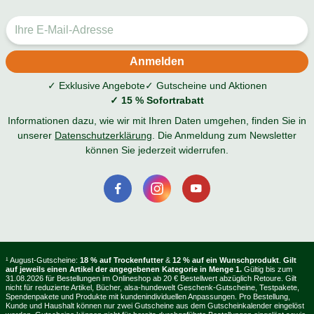
✓ Exklusive Angebote
✓ Gutscheine und Aktionen
✓ 15 % Sofortrabatt
Informationen dazu, wie wir mit Ihren Daten umgehen, finden Sie in
unserer
Datenschutzerklärung
. Die Anmeldung zum Newsletter
können Sie jederzeit widerrufen.
¹ August-Gutscheine:
18 % auf Trockenfutter
&
12 % auf ein Wunschprodukt
.
Gilt
auf jeweils einen Artikel der angegebenen Kategorie in Menge 1.
Gültig bis zum
31.08.2026 für Bestellungen im Onlineshop ab 20 € Bestellwert abzüglich Retoure. Gilt
nicht für reduzierte Artikel, Bücher, alsa-hundewelt Geschenk-Gutscheine, Testpakete,
Spendenpakete und Produkte mit kundenindividuellen Anpassungen. Pro Bestellung,
Kunde und Haushalt können nur zwei Gutscheine aus dem Gutscheinkalender eingelöst