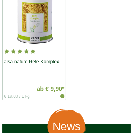
alsa-nature Hefe-Komplex
ab
€ 9,90*
€ 19,80
/
1 kg
News