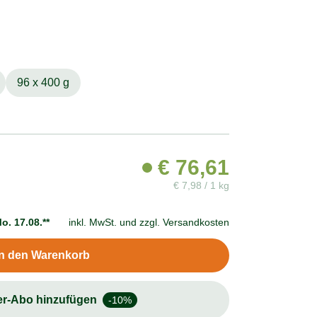
96 x 400 g
€
76,61
€
7,98 / 1 kg
o. 17.08.**
inkl. MwSt. und
zzgl. Versandkosten
In den Warenkorb
er-Abo hinzufügen
-10%