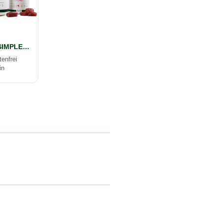
alsa-nature SIMPLE Känguru pur
tenfrei
in