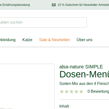
se Ernährungsberatung
15 % Gutschein für Newsletter-Anmel
 & Halter
Kontaktieren Sie unsere
Ernährungsberatung:
Entdecken Sie Neuhe
Tel.:
04928 – 9114 33
(Mo-Fr: 8.30 - 12.30 Uhr)
oder
per E-Mail
Suchen
ten suchen
ekleidung
Katze
Sale & Neuheiten
Über uns
alsa-nature
SIMPLE
Dosen-Men
Sorten-Mix aus den 4 Fleisc
0 Bewertun
Inhalt