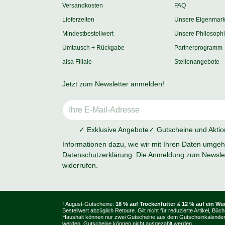
Versandkosten
FAQ
Lieferzeiten
Unsere Eigenmar
Mindestbestellwert
Unsere Philosoph
Umtausch + Rückgabe
Partnerprogramm
alsa Filiale
Stellenangebote
Jetzt zum Newsletter anmelden!
✓ Exklusive Angebote
✓ Gutscheine und Akti
Informationen dazu, wie wir mit Ihren Daten umgehe
Datenschutzerklärung
. Die Anmeldung zum Newslet
widerrufen.
¹ August-Gutscheine:
18 % auf Trockenfutter
&
12 % auf ein W
Bestellwert abzüglich Retoure. Gilt nicht für reduzierte Artikel
Haushalt können nur zwei Gutscheine aus dem Gutscheinkalender e
werden. Gutscheine können nicht ausgezahlt werden.