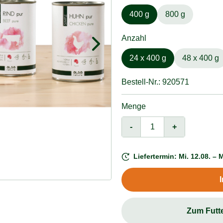
400 g
800 g
Anzahl
24 x 400 g
48 x 400 g
Bestell-Nr.: 920571
Menge
-
+
Liefertermin: Mi. 12.08. – M
Zum Futt