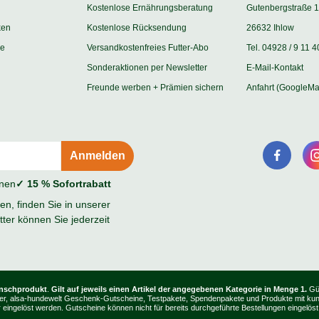
Kostenlose Ernährungsberatung
Gutenbergstraße 1
ken
Kostenlose Rücksendung
26632 Ihlow
ie
Versandkostenfreies Futter-Abo
Tel. 04928 / 9 11 4
Sonderaktionen per Newsletter
E-Mail-Kontakt
Freunde werben + Prämien sichern
Anfahrt (GoogleMa
onen
✓ 15 % Sofortrabatt
n, finden Sie in unserer
ter können Sie jederzeit
unschprodukt
.
Gilt auf jeweils einen Artikel der angegebenen Kategorie in Menge 1.
Gül
, Bücher, alsa-hundewelt Geschenk-Gutscheine, Testpakete, Spendenpakete und Produkte mit k
ingelöst werden. Gutscheine können nicht für bereits durchgeführte Bestellungen eingelöst