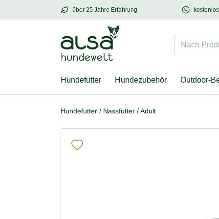
über 25 Jahre Erfahrung
kostenlo
über
25 Jahre Erfahrung
– mit Herz für Hund
Nach Produk
Hundefutter
Hundezubehör
Outdoor-B
Hundefutter
/
Nassfutter
/
Adult