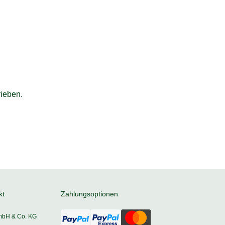
ieben.
kt
Zahlungsoptionen
mbH & Co. KG