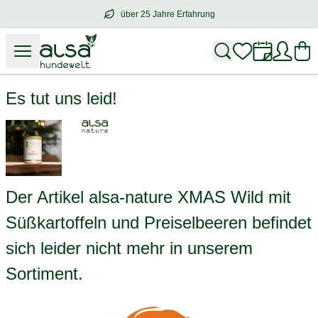
über 25 Jahre Erfahrung
über
25 Jahre Erfahrung
– mit Herz für 
alsa-nature XMAS Wild mit Süßkartoffeln und Preiselbeeren
Es tut uns leid!
Der Artikel alsa-nature XMAS Wild mit
Süßkartoffeln und Preiselbeeren befindet
sich leider nicht mehr in unserem
Sortiment.