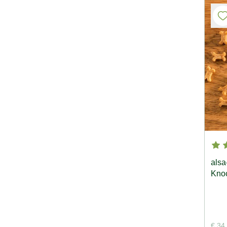
alsa
Kno
€ 34