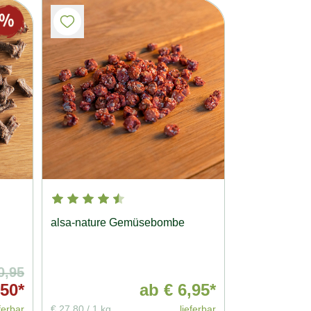
alsa-nature Gemüsebombe
0,95
50*
ab
€ 6,95*
ferbar
€ 27,80
/
1 kg
lieferbar