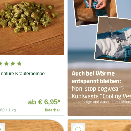
-nature Kräuterbombe
ab
€ 6,95*
,80
/
1 kg
lieferbar