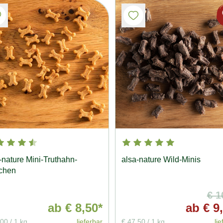
-nature Mini-Truthahn-
alsa-nature Wild-Minis
chen
€ 1
ab
€ 8,50*
ab
€ 9,
,00
/
1 kg
lieferbar
€ 47,50
/
1 kg
lie