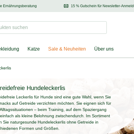
se Ernährungsberatung
15 % Gutschein für Newsletter-Anmel
 & Halter
Kontaktieren Sie unsere
Ernährungsberatung:
Entdecken Sie Neuhe
Tel.:
04928 – 9114 33
(Mo-Fr: 8.30 - 12.30 Uhr)
oder
per E-Mail
Suchen
ten suchen
ekleidung
Katze
Sale & Neuheiten
Über uns
kerlis
reidefreie Hundeleckerlis
idefreie Leckerlis für Hunde sind eine gute Wahl, wenn Sie
nacks auf Getreide verzichten möchten. Sie eignen sich für
 Alltagssituationen – beim Training, auf dem Spaziergang
einfach als kleine Belohnung zwischendurch. Im Sortiment
n Sie naturgesunde Hundeleckerlis ohne Getreide in
chiedenen Formen und Größen.