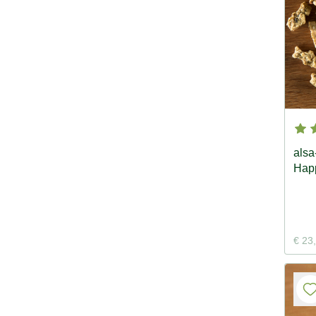
alsa
Hap
€ 23