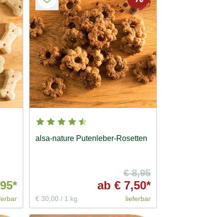
alsa-nature Putenleber-Rosetten
€ 8,95
95*
ab
€ 7,50*
ferbar
€ 30,00
/
1 kg
lieferbar