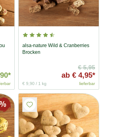
you
alsa-nature Wild & Cranberries
Brocken
€ 5,95
,90*
ab
€ 4,95*
ferbar
€ 9,90
/
1 kg
lieferbar