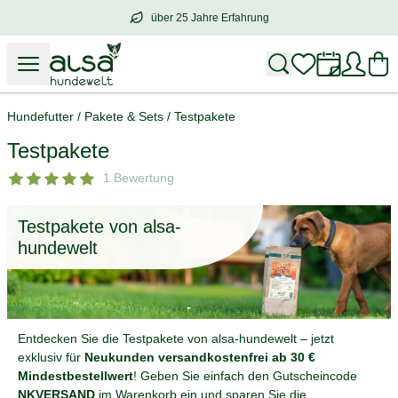
über 25 Jahre Erfahrung
über
25 Jahre Erfahrung
– mit Herz für 
Hundefutter
/
Pakete & Sets
/
Testpakete
Testpakete
1 Bewertung
Testpakete von alsa-
hundewelt
Entdecken Sie die Testpakete von alsa-hundewelt – jetzt
exklusiv für
Neukunden versandkostenfrei ab 30 €
Mindestbestellwert
! Geben Sie einfach den Gutscheincode
NKVERSAND
im Warenkorb ein und sparen Sie die