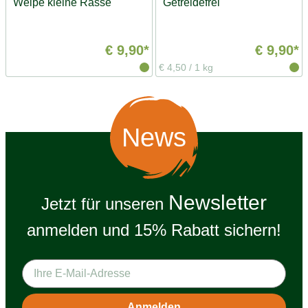
"Welpe kleine Rasse"
"Getreidefrei"
€ 9,90*
€ 9,90*
€ 4,50
/
1 kg
News
Newsletter
Jetzt für unseren
anmelden und 15% Rabatt sichern!