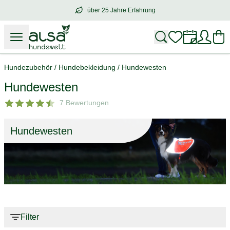
über 25 Jahre Erfahrung
über
25 Jahre Erfahrung
– mit Herz für 
Hundezubehör
/
Hundebekleidung
/
Hundewesten
Hundewesten
7 Bewertungen
Hundewesten
Filter