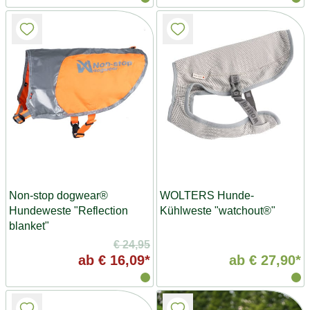
Non-stop dogwear®
WOLTERS Hunde-
Hundeweste "Reflection
Kühlweste "watchout®"
blanket"
€ 24,95
ab
€ 16,09*
ab
€ 27,90*