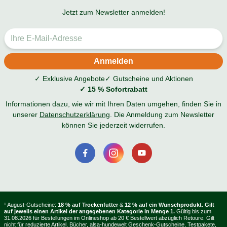
Jetzt zum Newsletter anmelden!
✓ Exklusive Angebote
✓ Gutscheine und Aktionen
✓ 15 % Sofortrabatt
Informationen dazu, wie wir mit Ihren Daten umgehen, finden Sie in
unserer
Datenschutzerklärung
. Die Anmeldung zum Newsletter
können Sie jederzeit widerrufen.
¹ August-Gutscheine:
18 % auf Trockenfutter
&
12 % auf ein Wunschprodukt
.
Gilt
auf jeweils einen Artikel der angegebenen Kategorie in Menge 1.
Gültig bis zum
31.08.2026 für Bestellungen im Onlineshop ab 20 € Bestellwert abzüglich Retoure. Gilt
nicht für reduzierte Artikel, Bücher, alsa-hundewelt Geschenk-Gutscheine, Testpakete,