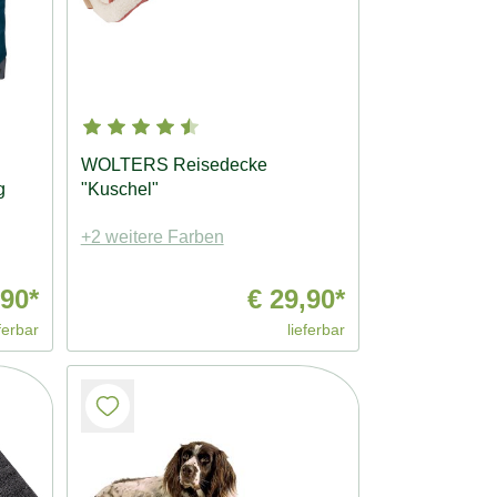
WOLTERS Reisedecke
g
"Kuschel"
+2 weitere Farben
90*
€ 29,90*
ferbar
lieferbar