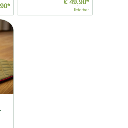
€ 49,90*
90*
lieferbar
"