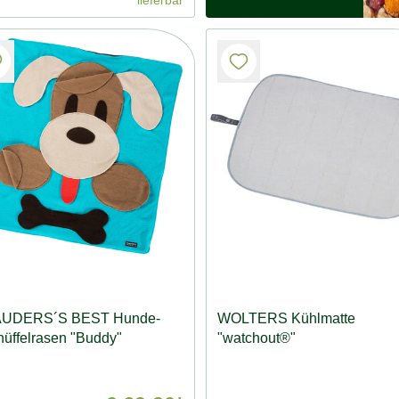
UDERS´S BEST Hunde-
WOLTERS Kühlmatte
üffelrasen "Buddy"
"watchout®"