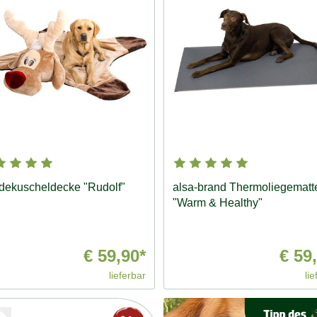
dekuscheldecke "Rudolf"
alsa-brand Thermoliegematt
"Warm & Healthy"
€ 59,90*
€ 59
lieferbar
lie