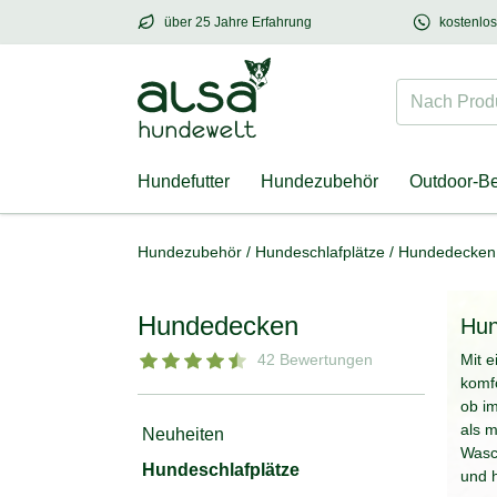
über 25 Jahre Erfahrung
kostenlo
über
25 Jahre Erfahrung
– mit Herz für Hund
Nach Produk
Hundefutter
Hundezubehör
Outdoor-B
Hundezubehör
/
Hundeschlafplätze
/
Hundedecken
Hundedecken
Hu
42 Bewertungen
Mit e
komfo
ob i
als m
Neuheiten
Wasc
Hundeschlafplätze
und h