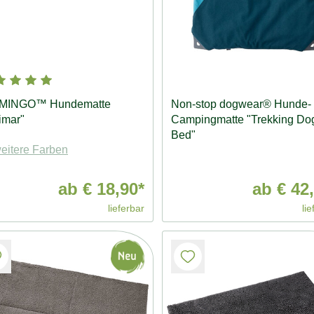
MINGO™ Hundematte
Non-stop dogwear® Hunde-
imar"
Campingmatte "Trekking Do
Bed"
eitere Farben
ab
€ 18,90*
ab
€ 42,
lieferbar
lie