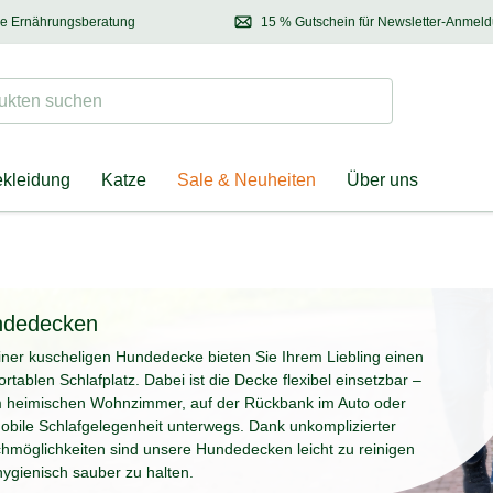
se Ernährungsberatung
15 % Gutschein für Newsletter-Anmel
 & Halter
Kontaktieren Sie unsere
Ernährungsberatung:
Entdecken Sie Neuhe
Tel.:
04928 – 9114 33
(Mo-Fr: 8.30 - 12.30 Uhr)
oder
per E-Mail
Suchen
ten suchen
ekleidung
Katze
Sale & Neuheiten
Über uns
ndedecken
iner kuscheligen Hundedecke bieten Sie Ihrem Liebling einen
rtablen Schlafplatz. Dabei ist die Decke flexibel einsetzbar –
m heimischen Wohnzimmer, auf der Rückbank im Auto oder
obile Schlafgelegenheit unterwegs. Dank unkomplizierter
hmöglichkeiten sind unsere Hundedecken leicht zu reinigen
ygienisch sauber zu halten.