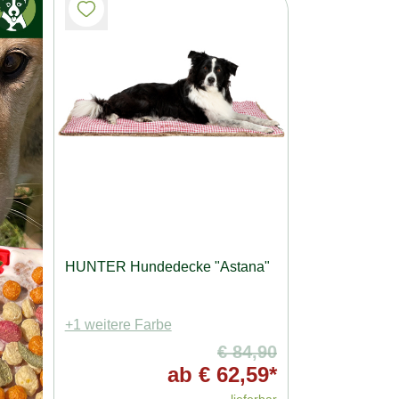
HUNTER Hundedecke "Astana"
+1 weitere Farbe
€ 84,90
ab
€ 62,59*
lieferbar