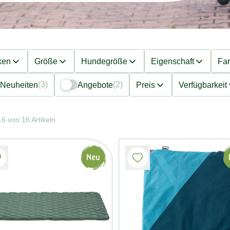
ken
Größe
Hundegröße
Eigenschaft
Fa
(3)
(2)
Neuheiten
Angebote
Preis
Verfügbarkeit
6 von 16 Artikeln