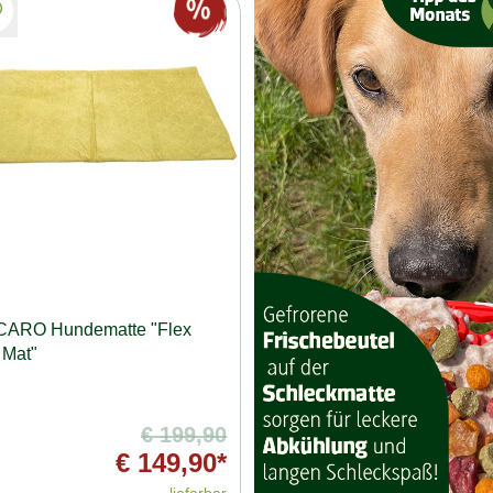
CARO Hundematte "Flex
 Mat"
€ 199,90
€ 149,90*
lieferbar