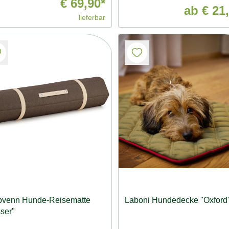
€ 69,90*
ab
€ 21,
lieferbar
bvenn Hunde-Reisematte
Laboni Hundedecke "Oxford
ser"