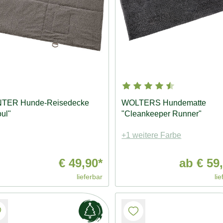
TER Hunde-Reisedecke
WOLTERS Hundematte
ul"
"Cleankeeper Runner"
+1 weitere Farbe
€ 49,90*
ab
€ 59,
lieferbar
lie