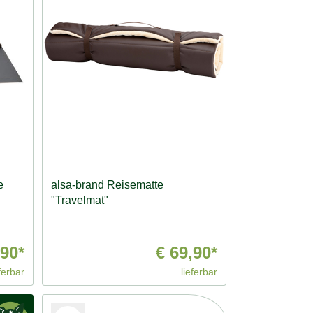
e
alsa-brand Reisematte
"Travelmat"
,90*
€ 69,90*
ferbar
lieferbar