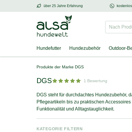
über 25 Jahre Erfahrung
kostenlo
über
25 Jahre Erfahrung
– mit Herz für Hund
Nach Produk
Hundefutter
Hundezubehör
Outdoor-B
Produkte der Marke DGS
DGS
1 Bewertung
DGS steht für durchdachtes Hundezubehör, das
Pflegeartikeln bis zu praktischen Accessoires 
Funktionalität und Alltagstauglichkeit.
KATEGORIE FILTERN