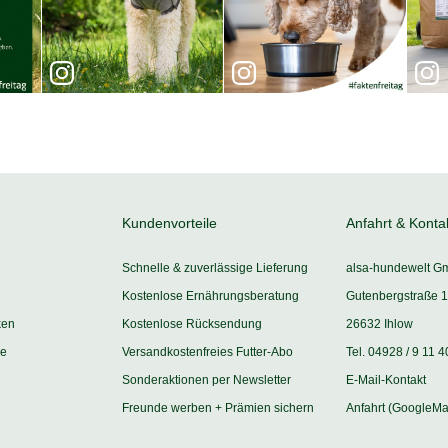
Kundenvorteile
Anfahrt & Konta
Schnelle & zuverlässige Lieferung
alsa-hundewelt G
Kostenlose Ernährungsberatung
Gutenbergstraße 1
ken
Kostenlose Rücksendung
26632 Ihlow
ie
Versandkostenfreies Futter-Abo
Tel. 04928 / 9 11 4
Sonderaktionen per Newsletter
E-Mail-Kontakt
Freunde werben + Prämien sichern
Anfahrt (GoogleMa