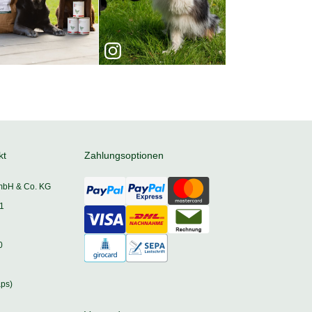
kt
Zahlungsoptionen
mbH & Co. KG
1
0
ps)