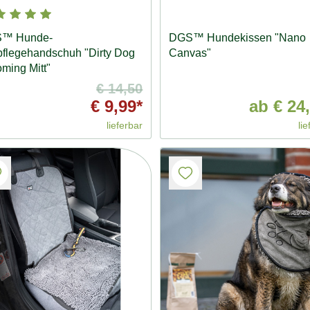
™ Hunde-
DGS™ Hundekissen "Nano
pflegehandschuh "Dirty Dog
Canvas"
ming Mitt"
€ 14,50
€ 9,99*
ab
€ 24,
lieferbar
lie