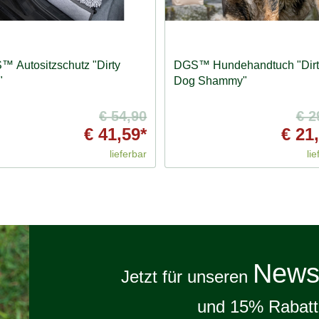
 Autositzschutz "Dirty
DGS™ Hundehandtuch "Dirt
"
Dog Shammy"
€ 54,90
€ 2
€ 41,59*
€ 21
lieferbar
lie
Newsl
Jetzt für unseren
und 15% Rabatt 