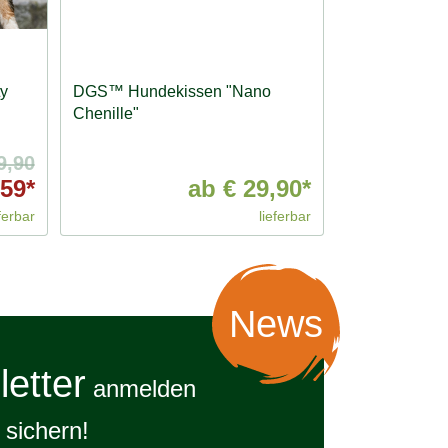
y
DGS™ Hundekissen "Nano
Chenille"
9,90
,59*
ab
€ 29,90*
ferbar
lieferbar
News
etter
anmelden
sichern!