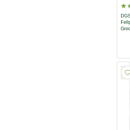
DGS
Fell
Groo