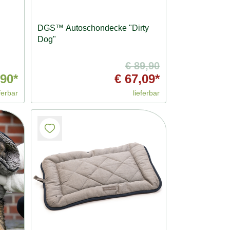
DGS™ Autoschondecke "Dirty
Dog"
€ 89,90
90*
€ 67,09*
ferbar
lieferbar