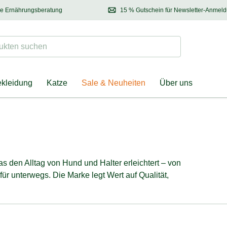
se Ernährungsberatung
15 % Gutschein für Newsletter-Anmel
 & Halter
Kontaktieren Sie unsere
Ernährungsberatung:
Entdecken Sie Neuhe
Tel.:
04928 – 9114 33
(Mo-Fr: 8.30 - 12.30 Uhr)
oder
per E-Mail
Suchen
ten suchen
ekleidung
Katze
Sale & Neuheiten
Über uns
 den Alltag von Hund und Halter erleichtert – von
für unterwegs. Die Marke legt Wert auf Qualität,