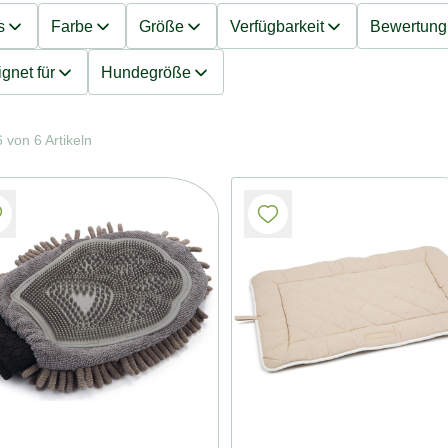
s
Farbe
Größe
Verfügbarkeit
Bewertung
gnet für
Hundegröße
 von 6 Artikeln