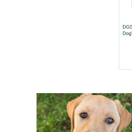
DGS™
Dog